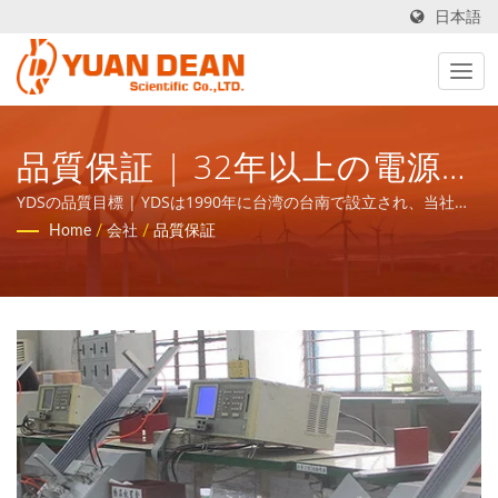
日本語
品質保証 | 32年以上の電源供
給および磁気部品メーカー |
YDSの品質目標 | YDSは1990年に台湾の台南で設立され、当社の
工場であるホウマオエレクトロニクスは1995年に中国の厦門で設
Home
/
会社
/
品質保証
YUAN DEAN SCIENTIFIC CO.,
立されました。私たちはISO 9001、ISO 14001、IATF16949認証を
受けたリーディングエレクトロニクスメーカーです。
LTD.