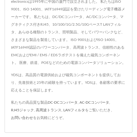
electronicsは1995年に中国の厦門で設立されました。 私たちはISO
9001、ISO 14001、IATF16949認証を受けたリーディング電子機器メ
ーカーです。 私たちは、DC/DCコンバータ、AC/DCコンバータ、マ
グネティクス付きRJ45、10/100/1G/2.5G/10GベースT LANフィル
タ、あらゆる種類のトランス、照明製品、そしてパワーバンクなど、
さまざまな製品を製造しています。 ISO 9001およびISO 14001、
IATF16949認証のパワーコンバータ、高周波トランス、信頼性のある
EMCおよびEMI / EMS / EDSラボテストを備えた磁気コンポーネン
ト。 医療、鉄道、POEなどのための電源コンバータソリューション。
YDSは、高品質の電源供給および磁気コンポーネントを提供してお
り、先進技術と25年の経験を持っています。YDSは、各顧客の要求に
応えることを保証します。
私たちの高品質な製品
DC-DCコンバータ
,
AC-DCコンバータ
,
RJ45ジャック
,
高周波トランス
,
LANフィルタ
をご覧いただき、
お問い合わせ
をお気軽にどうぞ。