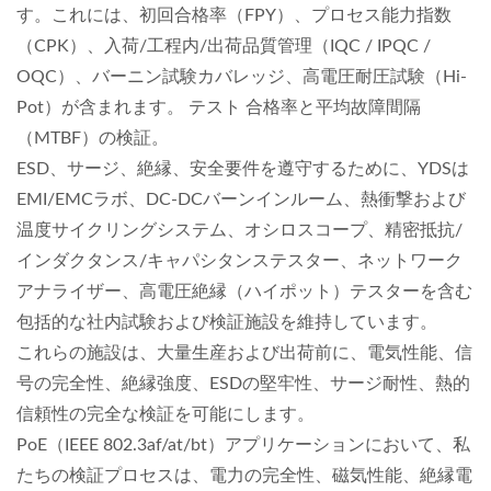
す。これには、初回合格率（FPY）、プロセス能力指数
（CPK）、入荷/工程内/出荷品質管理（IQC / IPQC /
OQC）、バーニン試験カバレッジ、高電圧耐圧試験（Hi-
Pot）が含まれます。 テスト 合格率と平均故障間隔
（MTBF）の検証。
ESD、サージ、絶縁、安全要件を遵守するために、YDSは
EMI/EMCラボ、DC-DCバーンインルーム、熱衝撃および
温度サイクリングシステム、オシロスコープ、精密抵抗/
インダクタンス/キャパシタンステスター、ネットワーク
アナライザー、高電圧絶縁（ハイポット）テスターを含む
包括的な社内試験および検証施設を維持しています。
これらの施設は、大量生産および出荷前に、電気性能、信
号の完全性、絶縁強度、ESDの堅牢性、サージ耐性、熱的
信頼性の完全な検証を可能にします。
PoE（IEEE 802.3af/at/bt）アプリケーションにおいて、私
たちの検証プロセスは、電力の完全性、磁気性能、絶縁電