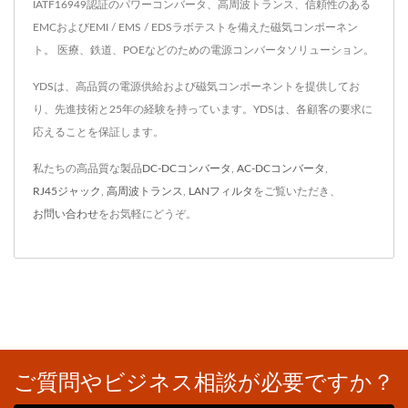
IATF16949認証のパワーコンバータ、高周波トランス、信頼性のある
EMCおよびEMI / EMS / EDSラボテストを備えた磁気コンポーネン
ト。 医療、鉄道、POEなどのための電源コンバータソリューション。
YDSは、高品質の電源供給および磁気コンポーネントを提供してお
り、先進技術と25年の経験を持っています。YDSは、各顧客の要求に
応えることを保証します。
私たちの高品質な製品
DC-DCコンバータ
,
AC-DCコンバータ
,
RJ45ジャック
,
高周波トランス
,
LANフィルタ
をご覧いただき、
お問い合わせ
をお気軽にどうぞ。
ご質問やビジネス相談が必要ですか？