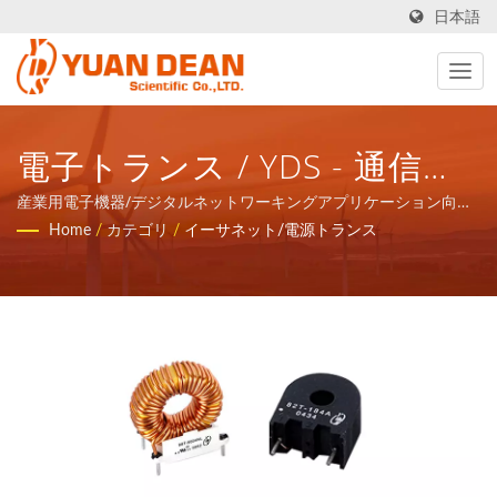
日本語
電子トランス / YDS - 通信ネ
ットワークアプリケーション
産業用電子機器/デジタルネットワーキングアプリケーション向け
のトランス / YDS - 通信ネットワークアプリケーションの磁気コン
Home
/
カテゴリ
/
イーサネット/電源トランス
の磁気コンポーネントと電力
ポーネントと電力製品のトータルソリューションを提供します。
製品のトータルソリューショ
ンを提供します。