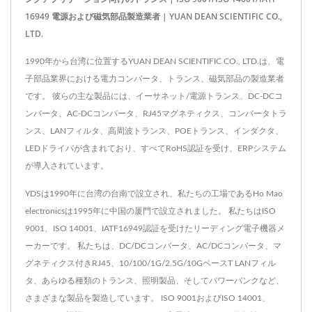
16949 電源および磁気部品製造業者 | YUAN DEAN SCIENTIFIC CO.,
LTD.
1990年から台湾に位置するYUAN DEAN SCIENTIFIC CO., LTD.は、電
子部品業界における電力コンバータ、トランス、磁気部品の製造業者
です。 彼らの主な製品には、イーサネット/電源トランス、DC-DCコ
ンバータ、AC-DCコンバータ、RJ45マグネティクス、コンバータトラ
ンス、LANフィルタ、高周波トランス、POEトランス、インダクタ、
LEDドライバが含まれており、すべてRoHS認証を受け、ERPシステム
が導入されています。
YDSは1990年に台湾の台南で設立され、私たちの工場であるHo Mao
electronicsは1995年に中国の厦門で設立されました。 私たちはISO
9001、ISO 14001、IATF16949認証を受けたリーディング電子機器メ
ーカーです。 私たちは、DC/DCコンバータ、AC/DCコンバータ、マ
グネティクス付きRJ45、10/100/1G/2.5G/10GベースT LANフィル
タ、あらゆる種類のトランス、照明製品、そしてパワーバンクなど、
さまざまな製品を製造しています。 ISO 9001およびISO 14001、