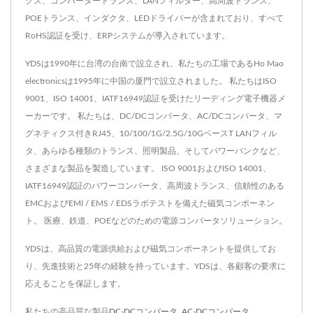
クス、コンバータートランス、LANフィルター、高周波トランス、
POEトランス、インダクタ、LEDドライバーが含まれており、すべて
RoHS認証を受け、ERPシステムが導入されています。
YDSは1990年に台湾の台南で設立され、私たちの工場であるHo Mao
electronicsは1995年に中国の厦門で設立されました。 私たちはISO
9001、ISO 14001、IATF16949認証を受けたリーディング電子機器メ
ーカーです。 私たちは、DC/DCコンバータ、AC/DCコンバータ、マ
グネティクス付きRJ45、10/100/1G/2.5G/10GベースT LANフィル
タ、あらゆる種類のトランス、照明製品、そしてパワーバンクなど、
さまざまな製品を製造しています。 ISO 9001およびISO 14001、
IATF16949認証のパワーコンバータ、高周波トランス、信頼性のある
EMCおよびEMI / EMS / EDSラボテストを備えた磁気コンポーネン
ト。 医療、鉄道、POEなどのための電源コンバータソリューション。
YDSは、高品質の電源供給および磁気コンポーネントを提供してお
り、先進技術と25年の経験を持っています。YDSは、各顧客の要求に
応えることを保証します。
私たちの高品質な製品
DC-DCコンバータ
,
AC-DCコンバータ
,