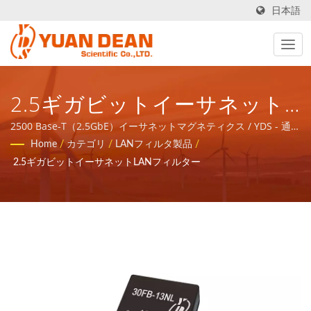
日本語
2.5ギガビットイーサネット
LANトランスフォーマー /
2500 Base-T（2.5GbE）イーサネットマグネティクス / YDS - 通信
ネットワークアプリケーションの磁気コンポーネントと電力製品
Home
/
カテゴリ
/
LANフィルタ製品
/
YDS - 通信ネットワークアプ
のトータルソリューションを提供します。
2.5ギガビットイーサネットLANフィルター
リケーションの磁気コンポー
ネントと電力製品のトータル
ソリューションを提供しま
す。