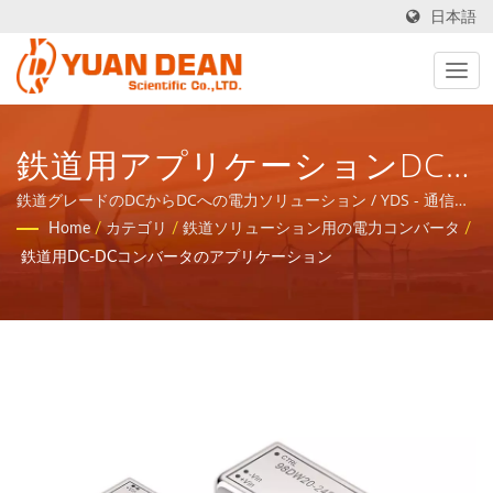
日本語
鉄道用アプリケーションDC-
DCコンバータ / YDS - 通信ネ
鉄道グレードのDCからDCへの電力ソリューション / YDS - 通信ネ
ットワークアプリケーションの磁気コンポーネントと電力製品の
Home
/
カテゴリ
/
鉄道ソリューション用の電力コンバータ
/
ットワークアプリケーション
トータルソリューションを提供します。
鉄道用DC-DCコンバータのアプリケーション
の磁気コンポーネントと電力
製品のトータルソリューショ
ンを提供します。