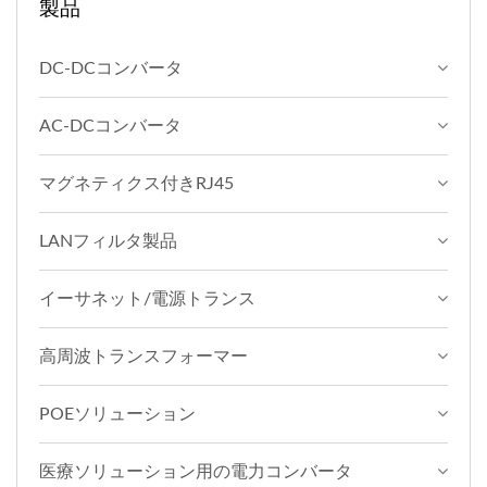
製品
り、高信頼性の鉄道グレー
ドDC-DCモジュール技術
DC-DCコンバータ
を特徴としています。業界
をリードする鉄道用DC-
AC-DCコンバータ
DCコンバータとして、こ
のDC-DC鉄道コンバータ
マグネティクス付きRJ45
は厳しい環境下でも安定し
た性能を保証します。コン
LANフィルタ製品
パクトなPCBマウントレー
ルパワーモジュールや鉄道
イーサネット/電源トランス
用絶縁DC-DCコンバータ
が必要な場合でも、当社の
高周波トランスフォーマー
鉄道用パワーモジュールシ
リーズは、車両に対して究
POEソリューション
極の安全性と効率を提供し
ます。 YUAN...
医療ソリューション用の電力コンバータ