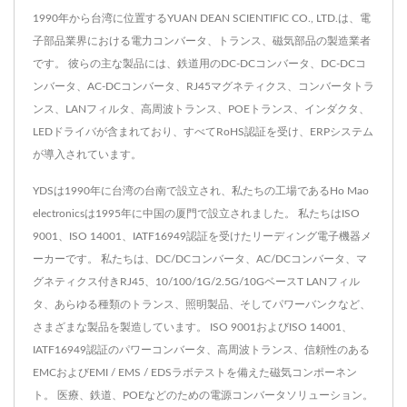
1990年から台湾に位置するYUAN DEAN SCIENTIFIC CO., LTD.は、電
子部品業界における電力コンバータ、トランス、磁気部品の製造業者
です。 彼らの主な製品には、鉄道用のDC-DCコンバータ、DC-DCコ
ンバータ、AC-DCコンバータ、RJ45マグネティクス、コンバータトラ
ンス、LANフィルタ、高周波トランス、POEトランス、インダクタ、
LEDドライバが含まれており、すべてRoHS認証を受け、ERPシステム
が導入されています。
YDSは1990年に台湾の台南で設立され、私たちの工場であるHo Mao
electronicsは1995年に中国の厦門で設立されました。 私たちはISO
9001、ISO 14001、IATF16949認証を受けたリーディング電子機器メ
ーカーです。 私たちは、DC/DCコンバータ、AC/DCコンバータ、マ
グネティクス付きRJ45、10/100/1G/2.5G/10GベースT LANフィル
タ、あらゆる種類のトランス、照明製品、そしてパワーバンクなど、
さまざまな製品を製造しています。 ISO 9001およびISO 14001、
IATF16949認証のパワーコンバータ、高周波トランス、信頼性のある
EMCおよびEMI / EMS / EDSラボテストを備えた磁気コンポーネン
ト。 医療、鉄道、POEなどのための電源コンバータソリューション。