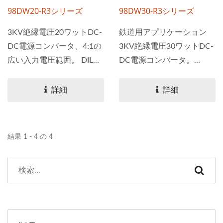
98DW20-R3シリーズ
98DW30-R3シリーズ
3KV絶縁電圧20ワットDC-
鉄道用アプリケーション
DC電源コンバータ、4:1の
3KV絶縁電圧30ワットDC-
広い入力電圧範囲。 DILパ
DC電源コンバータ。
ッケージで利用可能で、鉄
98DW30-R3シリーズは4:1
道アプリケーションのため
の広い入力電圧範囲を持
詳細
詳細
の電力変換です。...
ち、DILパッケージで提供
されています。動作環境温
度範囲は-40°Cから+80°C
結果 1 - 4 の 4
までで、効率は最大88%で
す。この製品はEN50155規
格に従って設計されていま
す。 当社の鉄道用電源ソ
リューションは、優れた性
能を追求して設計されてお