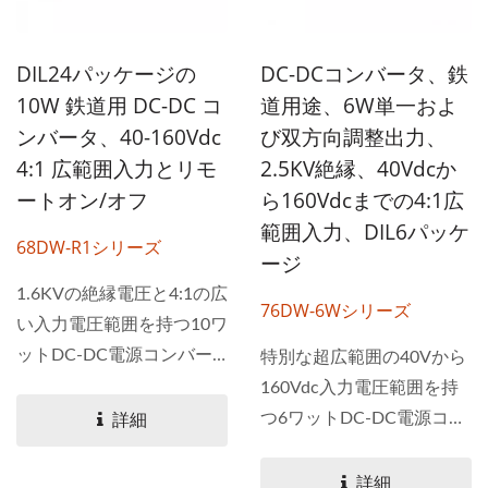
DIL24パッケージの
DC-DCコンバータ、鉄
10W 鉄道用 DC-DC コ
道用途、6W単一およ
ンバータ、40-160Vdc
び双方向調整出力、
4:1 広範囲入力とリモ
2.5KV絶縁、40Vdcか
ートオン/オフ
ら160Vdcまでの4:1広
範囲入力、DIL6パッケ
68DW-R1シリーズ
ージ
1.6KVの絶縁電圧と4:1の広
76DW-6Wシリーズ
い入力電圧範囲を持つ10ワ
ットDC-DC電源コンバー
特別な超広範囲の40Vから
タ。...
160Vdc入力電圧範囲を持
つ6ワットDC-DC電源コン
詳細
バータ。76DW-6Wシリー
ズは2.5KVの絶縁電圧と
詳細