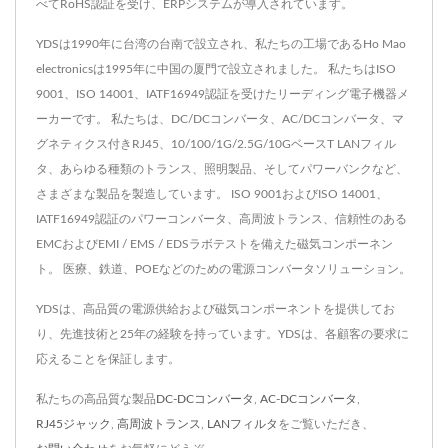
べてRoHS認証を受け、ERPシステムが導入されています。
YDSは1990年に台湾の台南で設立され、私たちの工場であるHo Mao
electronicsは1995年に中国の厦門で設立されました。 私たちはISO
9001、ISO 14001、IATF16949認証を受けたリーディング電子機器メ
ーカーです。 私たちは、DC/DCコンバータ、AC/DCコンバータ、マ
グネティクス付きRJ45、10/100/1G/2.5G/10GベースT LANフィル
タ、あらゆる種類のトランス、照明製品、そしてパワーバンクなど、
さまざまな製品を製造しています。 ISO 9001およびISO 14001、
IATF16949認証のパワーコンバータ、高周波トランス、信頼性のある
EMCおよびEMI / EMS / EDSラボテストを備えた磁気コンポーネン
ト。 医療、鉄道、POEなどのための電源コンバータソリューション。
YDSは、高品質の電源供給および磁気コンポーネントを提供してお
り、先進技術と25年の経験を持っています。YDSは、各顧客の要求に
応えることを保証します。
私たちの高品質な製品
DC-DCコンバータ
,
AC-DCコンバータ
,
RJ45ジャック
,
高周波トランス
,
LANフィルタ
をご覧いただき、