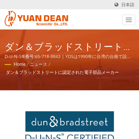
日本語
ダン＆ブラッドストリート認
定の電子部品メーカー - ISO
D-U-N-S®番号:65-718-8843 | YDSは1990年に台湾の台南で設立
され、当社の工場であるホウマオエレクトロニクスは1995年に中
Home
/
ニュース
/
9001/ISO 14001/IATF 16949
国の厦門で設立されました。私たちはISO 9001、ISO 14001、
ダン＆ブラッドストリートに認定された電子部品メーカー
IATF16949認証を受けたリーディングエレクトロニクスメーカーで
電源および磁気部品メーカー
す。
| YUAN DEAN SCIENTIFIC
CO., LTD.