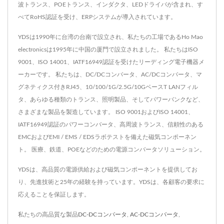
波トランス、POEトランス、インダクタ、LEDドライバが含まれ、す
べてRoHS認証を受け、ERPシステムが導入されています。
YDSは1990年に台湾の台南で設立され、私たちの工場であるHo Mao
electronicsは1995年に中国の厦門で設立されました。 私たちはISO
9001、ISO 14001、IATF16949認証を受けたリーディング電子機器メ
ーカーです。 私たちは、DC/DCコンバータ、AC/DCコンバータ、マ
グネティクス付きRJ45、10/100/1G/2.5G/10GベースT LANフィル
タ、あらゆる種類のトランス、照明製品、そしてパワーバンクなど、
さまざまな製品を製造しています。 ISO 9001およびISO 14001、
IATF16949認証のパワーコンバータ、高周波トランス、信頼性のある
EMCおよびEMI / EMS / EDSラボテストを備えた磁気コンポーネン
ト。 医療、鉄道、POEなどのための電源コンバータソリューション。
YDSは、高品質の電源供給および磁気コンポーネントを提供してお
り、先進技術と25年の経験を持っています。YDSは、各顧客の要求に
応えることを保証します。
私たちの高品質な製品
DC-DCコンバータ
,
AC-DCコンバータ
,