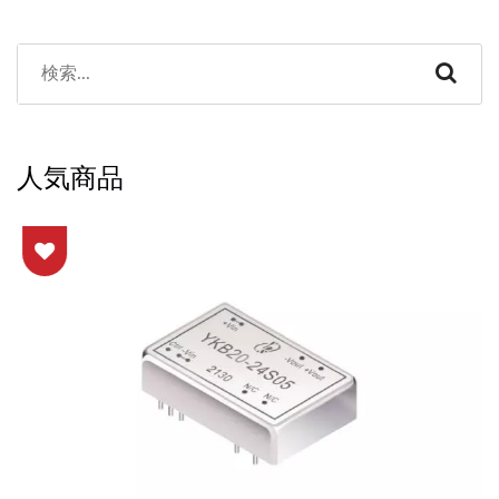
ーナー試験を行います。 私たちの高
効率20W絶縁DC-DCソリューション
は、敏感な測定機器や通信機器に最
適なコンパクトな20W絶縁コンバー
タ設計で、低EMIの20W...
人気商品