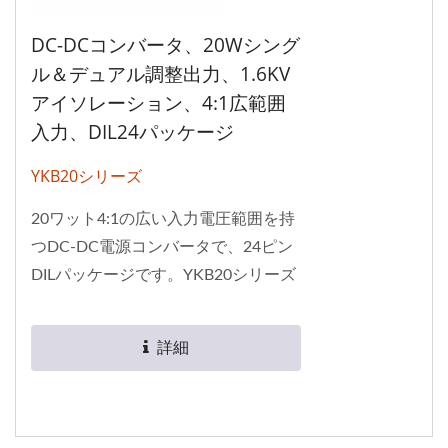
DC-DCコンバータ、20Wシング
ル＆デュアル調整出力、1.6KV
アイソレーション、4:1広範囲
入力、DIL24パッケージ
YKB20シリーズ
20ワット4:1の広い入力電圧範囲を持
つDC-DC電源コンバータで、24ピン
DILパッケージです。YKB20シリーズ
は1.6KVの絶縁電圧と単出力/双出力
仕様を持っています。この製品は
詳細
UL94V-0の包装材料を使用していま
す。動作環境温度は-40°Cから+87°C
までです。効率は最大91%です。こ
の製品は出荷前に100%の高温プレバ