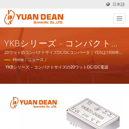
日本語
YKBシリーズ - コンパクトサ
イズの20ワットDC/DC電源 -
20ワットのコンパクトサイズDC/DCコンバータ | YDSは1990年に
台湾の台南で設立され、当社の工場であるホウマオエレクトロニ
Home
/
ニュース
/
ISO 9001/ISO 14001/IATF
クスは1995年に中国の厦門で設立されました。私たちはISO
YKBシリーズ – コンパクトサイズの20ワットDC/DC電源
9001、ISO 14001、IATF16949認証を受けたリーディングエレク
16949 電源および磁気部品メ
トロニクスメーカーです。
ーカー | YUAN DEAN
SCIENTIFIC CO., LTD.