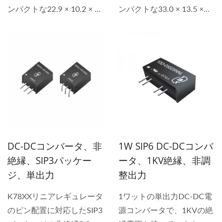
縁DC-DCコンバータは、
に最適なこのコンパクト
ンパクトな22.9 × 10.2 × 5
ンパクトな33.0 × 13.5 ×
スペースを節約したデザイ
DC-DCコンバータとボー
mmパッケージで高効率の
7.7 mmのSMDパッケージ
ンで安定した電力を提供し
ドマウントDC-DCコンバ
4.5～19.8Wの出力電力を
で高効率を提供します。...
ます。 YUAN...
ータは、優れたPOLコンバ
提供します。...
ータソリューションを提供
します。高出力DC-DCコ
ンバータのニーズからカス
タムDC-DCコンバータ設
計まで、効率的で熱を抑え
る電力代替品を提供しま
す。 YUAN...
DC-DCコンバータ、非
1W SIP6 DC-DCコンバ
絶縁、SIP3パッケー
ータ、1KV絶縁、非調
ジ、単出力
整出力
K78XXリニアレギュレータ
1ワットの単出力DC-DC電
のピン配置に対応したSIP3
源コンバータで、1KVの絶