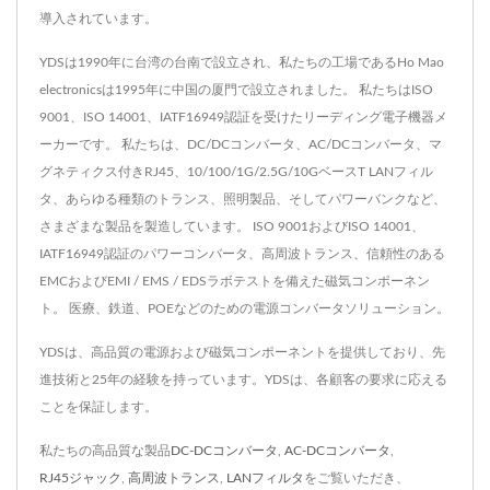
す。 当社のDC-DC電源コ
導入されています。
信頼性が高くコスト効率の
ンバータ製品はRoHSに準
良い電源ソリューションを
YDSは1990年に台湾の台南で設立され、私たちの工場であるHo Mao
拠しており、カスタマイズ
提供します。 当社のDC-
electronicsは1995年に中国の厦門で設立されました。 私たちはISO
可能で、販売時に3年の保
DC電源コンバータ製品は
9001、ISO 14001、IATF16949認証を受けたリーディング電子機器メ
証が付いています。
RoHSに準拠しており、カ
ーカーです。 私たちは、DC/DCコンバータ、AC/DCコンバータ、マ
OEM/ODMの要件は歓迎
グネティクス付きRJ45、10/100/1G/2.5G/10GベースT LANフィル
スタマイズ可能で、販売時
タ、あらゆる種類のトランス、照明製品、そしてパワーバンクなど、
します。ご協力を楽しみに
に3年の保証が付いていま
さまざまな製品を製造しています。 ISO 9001およびISO 14001、
しています！
す。 OEM/ODMの要件は
IATF16949認証のパワーコンバータ、高周波トランス、信頼性のある
歓迎します。ご協力を楽し
EMCおよびEMI / EMS / EDSラボテストを備えた磁気コンポーネン
みにしています！
ト。 医療、鉄道、POEなどのための電源コンバータソリューション。
YDSは、高品質の電源および磁気コンポーネントを提供しており、先
進技術と25年の経験を持っています。YDSは、各顧客の要求に応える
ことを保証します。
私たちの高品質な製品
DC-DCコンバータ
,
AC-DCコンバータ
,
RJ45ジャック
,
高周波トランス
,
LANフィルタ
をご覧いただき、