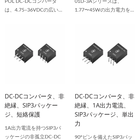
POL DC-DCコンバータ
01D-3Aシリーズは、
は、4.75–36VDCの広い入
1.77〜45Wの出力電力を提
力範囲で3.6–30Wの出力電
供し、効率は最大95%で
力を提供します。効率は最
す。可変出力電圧、短絡保
大96%で、動作温度
護、柔軟な統合のためのオ
は-40°Cから+82°Cまで対
ープンフレームパッケージ
応しており、厳しい環境下
を特徴としていま
でも安定した性能を保証し
す。-40°Cから+65°Cの周
ます。ピン配置はLM78XX
囲温度で動作するように設
レギュレータと互換性があ
計されており、産業オート
り、エネルギー関連システ
メーション、通信機器、エ
DC-DCコンバータ、非
DC-DCコンバータ、非
ムにとってコンパクトで信
ネルギー関連システムに適
絶縁、SIP3パッケー
絶縁、1A出力電流、
頼性の高い選択肢となりま
しています。 当社の高効
ジ、短絡保護
SIP3パッケージ、単出
す。 当社は、主要なDC-
率非絶縁DC-DCシリーズ
力
DCコンバータメーカーと
は、精密機器に信頼性のあ
1A出力電流を持つSIP3パ
して、精密機器に最適な高
る電力を提供します。汎用
ッケージの非孤立DC-DC
90°ピンを備えたSIP3パッ