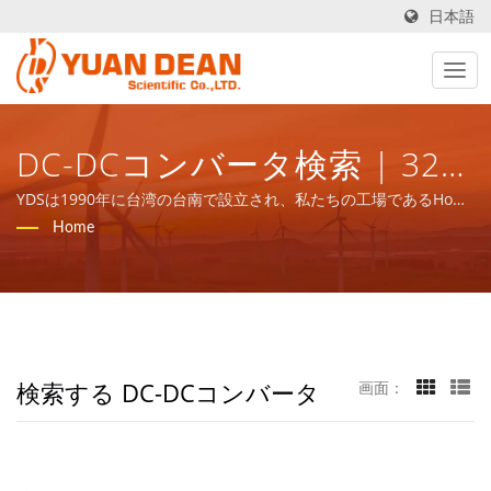
日本語
DC-DCコンバータ検索 | 32年
以上の電源および磁気コンポ
YDSは1990年に台湾の台南で設立され、私たちの工場であるHo
Mao electronicsは1995年に中国の厦門で設立されました。私たち
Home
ーネントの製造業者 | YUAN
はISO 9001、ISO 14001、IATF16949認証を受けたリーディングエ
レクトロニクスメーカーです。
DEAN SCIENTIFIC CO., LTD.
検索する DC-DCコンバータ
画面：