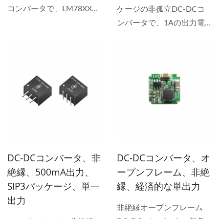
効率DC-DCコンバータシ
性のあるPOLコンバータと
コンバータで、LM78XXリ
ケージの非孤立DC-DCコ
リーズを提供しています。
して、広範な入力非絶縁
ニアレギュレータとのピン
ンバータで、1Aの出力電
PCBマウントのDC-DCコ
DC-DC範囲と調整可能な
互換性を提供します。効率
流を提供し、LM78XXリニ
ンバータとコンパクトDC-
出力非絶縁DC-DC設計を
は最大95%に達し、ヒート
アレギュレータとのピン互
DCコンバータの設計は、
備えており、多様な電圧要
シンクが不要です。このコ
換性があります。効率は最
ピーク性能を維持しながら
件に対応します。この高効
ンバータは-40°Cから
大95%に達し、-40°Cから
重要な基板スペースを節約
率POLコンバータおよび非
+85°Cで動作し、超低無負
+85°Cでヒートシンクなし
します。高速スイッチング
絶縁DC-DCコンバータソ
荷電流を持つ短絡保護が含
で動作し、安全な運転のた
レギュレータが必要な場合
リューションは、敏感な精
まれています。 当社の
めに短絡保護を統合してい
でも、コスト効果の高い非
密機器に最適な性能と安定
62368-1認証を受けたDC-
ます。 私たちの高効率非
絶縁DC-DCコンバータが
性を保証します。 すべて
DCコンバータは、精密シ
絶縁DC-DCシリーズで
必要な場合でも、当社のソ
のYUAN...
DC-DCコンバータ、非
DC-DCコンバータ、オ
ステムのための最高レベル
LM78XXをアップグレード
リューションは精密システ
絶縁、500mA出力、
ープンフレーム、非絶
の安全性を確保します。こ
してください。産業用電源
ムに対して安定した電力供
SIP3パッケージ、単一
縁、経済的な単出力
のUL認証を受けたDC-DC
DC-DCおよび3Cデバイス
給を保証します。 すべて
出力
コンバータおよびCEマー
に最適なこのコンパクト
のYUAN...
非絶縁オープンフレーム
ク付きのDC-DCコンバー
DC-DCコンバータとボー