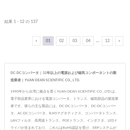
に敏感な一般用途の電源絶
ストに敏感な一般用途の電
縁および電圧マッチングア
源絶縁および電圧マッチン
プリケーションで一般的に
グアプリケーションで一般
結果 1 - 12 の 137
使用されます。動作温度範
的に使用されます。動作温
囲は-40°Cから+105°Cで
度範囲は-40°Cから+105°C
…
«
01
02
03
04
12
»
す。最大87%の高効率を誇
です。最大89%の高効率を
ります。 高効率で経済的
誇ります。 コスト効率の
な絶縁型DC-DCコンバー
良いアイソレート型および
タ、高性能電源用。私たち
無規制のDC-DCコンバー
DC-DCコンバータ | 32年以上の電源および磁気コンポーネントの製
のRoHSおよびREACH準拠
タをSIPパッケージで提供
造業者 | YUAN DEAN SCIENTIFIC CO., LTD.
のSIP電源モジュールは、
します。計測器、ネットワ
1990年から台湾に拠点を置くYUAN DEAN SCIENTIFIC CO., LTD.は、
計測機器、ネットワーキン
ーキング、テレコム、ワイ
電子部品業界における電源コンバータ、トランス、磁気部品の製造業
グ、テレコム/データコ
ヤレス、測定機器に最適で
者です。彼らの主な製品には、DC-DCコンバータ、DC-DCコンバー
ム、ワイヤレス、測定機器
す。これらの経済的な電源
タ、AC-DCコンバータ、RJ45マグネティクス、コンバータトランス、
向けのコスト効果の高いソ
モジュールはRoHSおよび
LANフィルタ、高周波トランス、POEトランス、インダクタ、LEDド
リューションを提供しま
REACHに準拠しており、
ライバが含まれており、これらはRoHS認証を受け、ERPシステムが