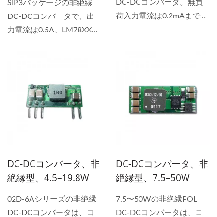
DC-DCコンバータ。無負
SIP3パッケージの非絶縁
タは、CBレポートDC...
ドマウントDC-DCコンバ
荷入力電流は0.2mAまで低
DC-DCコンバータで、出
ータは、優れたPOLコンバ
下。動作環境温度範囲
力電流は0.5A、LM78XXリ
ータソリューションを提供
は-40°Cから+85°Cまで。
ニアレギュレータのピン互
します。高出力DC-DCコ
効率は最大95%、ヒートシ
換置換品として設計されて
ンバータのニーズからカス
ンクは不要。製品には短絡
います。動作温度範囲
タムDC-DCコンバータ設
保護があります。 私たち
は-40°Cから+85°Cで、効
計まで、効率的で熱を抑え
のSMT非絶縁DC-DCコン
率は最大95%で、ヒートシ
る電力代替品を提供しま
バータは、産業用および
ンクは不要です。内蔵の短
す。 YUAN...
3Cエレクトロニクスに最
絡保護により、信頼性の高
適なコンパクトDC-DCコ
い性能が保証されていま
ンバータです。広範な入力
す。 私たちの高効率非絶
DC-DCコンバータ、非
DC-DCコンバータ、非
DC-DCコンバータ範囲と
縁DC-DCシリーズで
絶縁型、4.5–19.8W
絶縁型、7.5–50W
高効率スイッチングレギュ
LM78XXをアップグレード
レータ技術を備えたこの
してください。産業用電源
02D-6Aシリーズの非絶縁
7.5〜50Wの非絶縁POL
POLコンバータおよび非絶
DC-DCおよび3Cデバイス
DC-DCコンバータは、コ
DC-DCコンバータは、コ