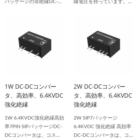
パッケージの非絶縁DC-
縁電圧を持っています。
DCコンバータ。-40°Cから
10DシリーズはSIPパッケ
+85°Cで動作し、最大93%
ージの非調整電源変換で
の効率を達成し、システム
す。動作温度は-40°Cから
の安全のために短絡保護が
+85°Cまでです。効率は
含まれています。 K78シリ
85%に達することができま
ーズは、主要な非絶縁DC-
す。単出力の
DCコンバータメーカーに
5/9/12/15V/24Vモデルは
よるピン互換の電源ソリュ
UL...
ーションです。CEマー
1W DC-DCコンバー
2W DC-DCコンバー
ク、UL認証、IEC...
タ、高効率、6.4KVDC
タ、高効率、6.4KVDC
強化絶縁
強化絶縁
1W 6.4KVDC強化絶縁高効
2W SIP7パッケージ
率7PIN SIPパッケージDC-
6.4KVDC 強化絶縁 高効率
DCコンバータは、コスト
DC-DCコンバータは、コ