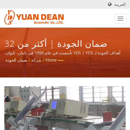
العربية
ضمان الجودة | أكثر من 32
عامًا من تصنيع مزودات الطاقة
أهداف الجودة لـ YDS | YDS تأسست في عام 1990 في تاينان، تايوان،
وتم تأسيس مصنعنا هو ماو للإلكترونيات في عام 1995 في شيامن،
Home
/
شركة
/
ضمان الجودة
والمكونات المغناطيسية |
الصين. نحن الشركة الرائدة في تصنيع الإلكترونيات مع شهادات ISO 9001
وISO 14001 وIATF16949.
YUAN DEAN SCIENTIFIC CO.,
LTD.