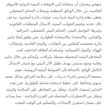
منهجي وضمان أن منتجاتنا تلبي التوقعات البيئية الدولية للأسواق
العالمية. من خلال الوثائق المنظمة وسجلات التحكم التشغيلي،
يغطي نظام إدارة البيئة لدينا ست عمليات إدارة أساسية، بما في
ذلك: تحديد وتقييم الجوانب البيئية، الامتثال للمتطلبات القانونية
وغيرها، التواصل البيئي، التحكم البيئي التشغيلي، المراقبة
والقياس، والاستعداد والاستجابة للطوارئ. نحن نطبق أيضًا تدابير
إدارة مخصصة للتخلص من النفايات، والمياه العادمة، وانبعاثات
الهواء، والمواد الكيميائية، واستخدام الطاقة الداخلية. تُحدد
المخاطر البيئية المحتملة مسبقًا، وتُراقب، وتُتحكم من خلال تدابير
وقائية وتتبع مستمر، بهدف تقليل الأثر البيئي مع ضمان الامتثال
الكامل للوائح. بالإضافة إلى الضوابط البيئية الروتينية، تقوم
مصنعنا الرئيسي بإجراء تدريبات على سلامة الحرائق بشكل نصف
سنوي وتحافظ على خطط استجابة شاملة للطوارئ. تعزز هذه
التدابير استعداد الأفراد، وتقلل من المخاطر على السلامة والبيئة،
وتقلل من الاضطرابات المحتملة في القدرة الإنتاجية - مما يساعد
على ضمان استقرار الإمدادات والتسليم في الوقت المحدد