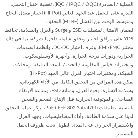
العملية / الصادرة (IQC / IPQC / OQC)، تغطية اختبار التحمل،
القدرة على التحمل عند الجهد العالي (Hi-Pot) اختبار معدل النجاح
ومتوسط الوقت بين الفشل (MTBF) التحقق.
لضمان الامتثال لمتطلبات ESD و Surge والعزل والسلامة، تحافظ
YDS على مرافق اختبار وتحقق شاملة داخل الشركة، بما في ذلك
مختبر EMI/EMC، وغرف اختبار DC-DC، وأنظمة الصدمات
الحرارية ودورات درجة الحرارة، وأجهزة الأوسيلوسكوب،
ومختبرات قياس المقاومة / الحث / السعة الدقيقة، ومحللات
الشبكة، ومختبرات اختبار العزل عالي الجهد (Hi-Pot).
تمكن هذه المرافق من التحقق الكامل من الأداء الكهربائي،
وسلامة الإشارة، وقوة العزل، ومتانة ESD، ومناعة الارتفاع
المفاجئ، والموثوقية الحرارية قبل الإنتاج الضخم والشحن.
بالنسبة لتطبيقات PoE (IEEE 802.3af/at/bt)، تركز عملية التحقق
لدينا على سلامة الطاقة، وأداء المغناطيسيات، وجهد العزل،
والاستقرار الحراري على المدى الطويل تحت ظروف الحمل
المستمر.