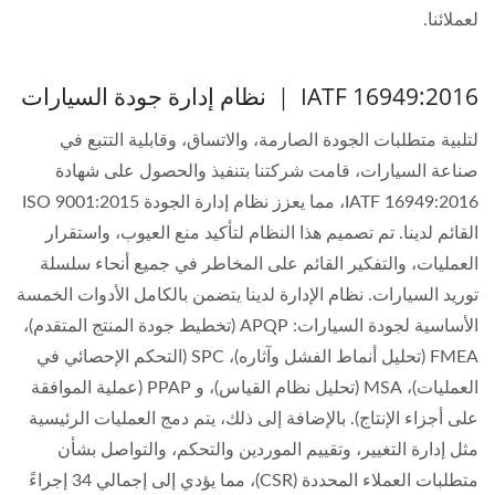
لعملائنا.
IATF 16949:2016 ｜ نظام إدارة جودة السيارات
لتلبية متطلبات الجودة الصارمة، والاتساق، وقابلية التتبع في
صناعة السيارات، قامت شركتنا بتنفيذ والحصول على شهادة
IATF 16949:2016، مما يعزز نظام إدارة الجودة ISO 9001:2015
القائم لدينا. تم تصميم هذا النظام لتأكيد منع العيوب، واستقرار
العمليات، والتفكير القائم على المخاطر في جميع أنحاء سلسلة
توريد السيارات. نظام الإدارة لدينا يتضمن بالكامل الأدوات الخمسة
الأساسية لجودة السيارات: APQP (تخطيط جودة المنتج المتقدم)،
FMEA (تحليل أنماط الفشل وآثاره)، SPC (التحكم الإحصائي في
العمليات)، MSA (تحليل نظام القياس)، و PPAP (عملية الموافقة
على أجزاء الإنتاج). بالإضافة إلى ذلك، يتم دمج العمليات الرئيسية
مثل إدارة التغيير، وتقييم الموردين والتحكم، والتواصل بشأن
متطلبات العملاء المحددة (CSR)، مما يؤدي إلى إجمالي 34 إجراءً