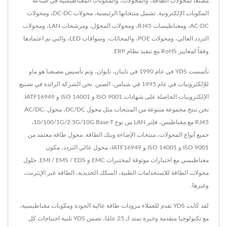
مصنّعاً لمحوّلات الطاقة، والمحولات، والمكونات المغناطيسية في صناعة
المكونات الإلكترونية. تشمل منتجاتها الرئيسية، محولات DC-DC، ومحولات
AC-DC، ومغناطيسات RJ45، ومحولات المحوّل، ومرشحات LAN، ومحولات
التردد العالي، ومحولات POE، والمحاثات، وسواقات LED، والتي تم اعتمادها
وفقاً لمعايير RoHS مع تنفيذ نظام ERP.
تأسست YDS في عام 1990 في تاينان، تايوان، وتم تأسيس مصنعنا هو ماو
للإلكترونيات في عام 1995 في شيامن، الصين. نحن الشركة الرائدة في تصنيع
الإلكترونيات الحاصلة على شهادات ISO 9001 و ISO 14001 و IATF16949.
نحن ننتج مجموعة متنوعة من المنتجات مثل محول DC/DC، محول AC/DC،
RJ45 مع مغناطيس، فلتر LAN من نوع 10/100/1G/2.5G/10G Base-T،
جميع أنواع المحولات، منتجات الإضاءة وبنك الطاقة. محول طاقة معتمد من
ISO 9001 و ISO 14001 و IATF16949، محول عالي التردد، مكون
مغناطيسي مع اختبارات موثوقة لمختبرات EMC و EMI / EMS / EDS. حلول
محولات الطاقة للاستخدامات الطبية، السكك الحديدية، الطاقة عبر الإيثرنت،
وغيرها.
لقد كانت YDS تقدم للعملاء مزودات طاقة عالية الجودة ومكونات مغناطيسية،
مع تكنولوجيا متقدمة وخبرة تمتد لـ 25 عامًا، تضمن YDS تلبية احتياجات كل