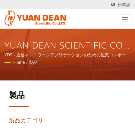
日本語
YUAN DEAN SCIENTIFIC CO.,
LTD.
YDS - 通信ネットワークアプリケーションのための磁気コンポーネ
ントと電力製品のトータルソリューションを提供します。
Home
/
製品
製品
製品カテゴリ