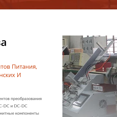
ва
тов Питания,
нских И
ентов преобразования
AC-DC и DC-DC
гнитные компоненты