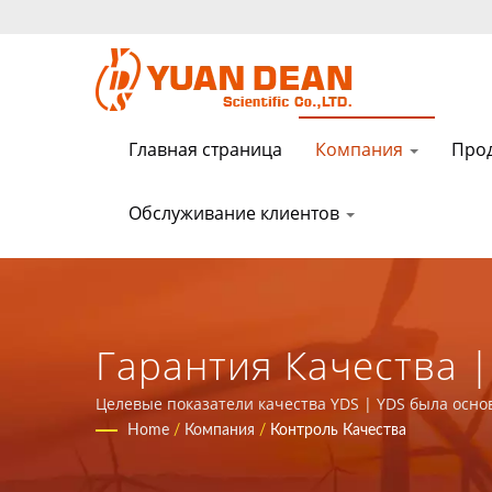
Главная страница
Компания
Про
Обслуживание клиентов
Гарантия Качества 
Питания И Магнитны
Целевые показатели качества YDS | YDS была основа
Китай. Мы являемся ведущим производителем элект
Home
/
Компания
/
Контроль Качества
LTD.