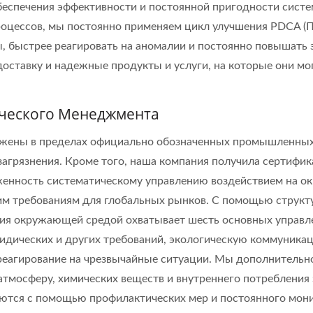
беспечения эффективности и постоянной пригодности систе
роцессов, мы постоянно применяем цикл улучшения PDCA (
 быстрее реагировать на аномалии и постоянно повышать 
оставку и надежные продукты и услуги, на которые они мог
ического Менеджмента
жены в пределах официально обозначенных промышленных 
рязнения. Кроме того, наша компания получила сертифика
женность систематическому управлению воздействием на о
м требованиям для глобальных рынков. С помощью структу
ия окружающей средой охватывает шесть основных управле
идических и других требований, экологическую коммуника
 реагирование на чрезвычайные ситуации. Мы дополнитель
 атмосферу, химических веществ и внутреннего потребления
яются с помощью профилактических мер и постоянного мон