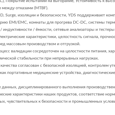
OQC), Покрытие испытаний на выгорание, Устойчивость к выс
 между отказами (MTBF).
D, Surge, изоляции и безопасности, YDS поддерживает ком
рию EMI/EMC, комнаты для прогрева DC-DC, системы терми
 индуктивности / ёмкости, сетевые анализаторы и тестеры 
ектрические характеристики, целостность сигнала, прочнос
ед массовым производством и отгрузкой.
роцесс валидации сосредоточен на целостности питания, ха
ической стабильности при непрерывных нагрузках.
качества согласован с безопасной изоляцией, контролем ут
как портативные медицинские устройства, диагностически
е данных, дисциплинированного выполнения производственн
ческие характеристики наших продуктов, соответствие но
ых, чувствительных к безопасности и промышленных услов