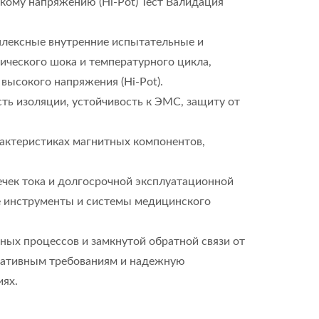
окому напряжению (Hi-Pot) Тест Валидация
плексные внутренние испытательные и
ческого шока и температурного цикла,
высокого напряжения (Hi-Pot).
ть изоляции, устойчивость к ЭМС, защиту от
рактеристиках магнитных компонентов,
ечек тока и долгосрочной эксплуатационной
е инструменты и системы медицинского
ых процессов и замкнутой обратной связи от
рмативным требованиям и надежную
иях.