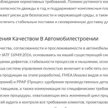
блюдения нормативных требований. Помимо рутинного кон
езопасности дважды в год и поддерживает комплексные пла
ижают риски для безопасности и окружающей среды, а так
спечить стабильные поставки и своевременную доставку дл
ления Качеством В Автомобилестроении
ачества, согласованности и прослеживаемости в автомоби
 IATF 16949:2016, основываясь на нашей существующей сис
щении дефектов, стабильности процессов и мышлении, осно
а система управления полностью включает в себя пять ос
продукции на этапе разработки), FMEA (Анализ видов и пос
ерений) и PPAP (Процесс одобрения производственных детал
ставщиков, а также коммуникация по специфическим требова
ческих процедуры, охватывающих весь жизненный цикл про
ей аудита и контроля все требования клиентов, проектиров