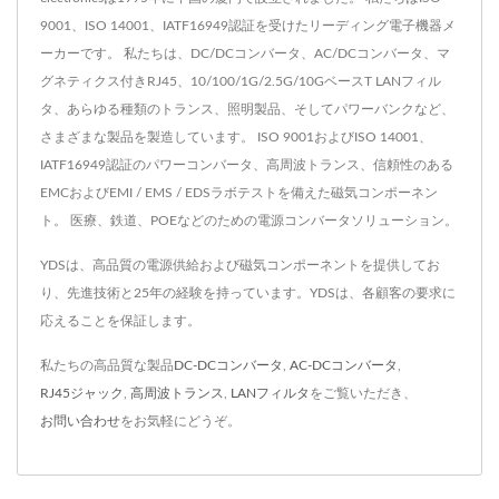
9001、ISO 14001、IATF16949認証を受けたリーディング電子機器メ
ーカーです。 私たちは、DC/DCコンバータ、AC/DCコンバータ、マ
グネティクス付きRJ45、10/100/1G/2.5G/10GベースT LANフィル
タ、あらゆる種類のトランス、照明製品、そしてパワーバンクなど、
さまざまな製品を製造しています。 ISO 9001およびISO 14001、
IATF16949認証のパワーコンバータ、高周波トランス、信頼性のある
EMCおよびEMI / EMS / EDSラボテストを備えた磁気コンポーネン
ト。 医療、鉄道、POEなどのための電源コンバータソリューション。
YDSは、高品質の電源供給および磁気コンポーネントを提供してお
り、先進技術と25年の経験を持っています。YDSは、各顧客の要求に
応えることを保証します。
私たちの高品質な製品
DC-DCコンバータ
,
AC-DCコンバータ
,
RJ45ジャック
,
高周波トランス
,
LANフィルタ
をご覧いただき、
お問い合わせ
をお気軽にどうぞ。