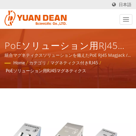
日本語
PoEソリューション用RJ45マ
グネティクス / YDS - 通信ネ
統合マグネティクスソリューションを備えたPoE RJ45 MagJack /
YDS - 通信ネットワークアプリケーションの磁気コンポーネントと
Home
/
カテゴリ
/
マグネティクス付きRJ45
/
ットワークアプリケーション
電力製品のトータルソリューションを提供します。
PoEソリューション用RJ45マグネティクス
の磁気コンポーネントと電力
製品のトータルソリューショ
ンを提供します。