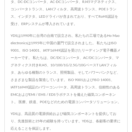
タ、DC-DCコンバータ、AC-DCコンバータ、RJ45マグネティクス、
コンバータトランス、LANフィルタ、高周波トランス、POEトラン
ス、インダクタ、LEDドライバが含まれており、すべてRoHS認証を
受け、ERPシステムが導入されています。
YDSは1990年に台湾の台南で設立され、私たちの工場であるHo Mao
electronicsは1995年に中国の厦門で設立されました。 私たちはISO
9001、ISO 14001、IATF16949認証を受けたリーディング電子機器メ
ーカーです。 私たちは、DC/DCコンバータ、AC/DCコンバータ、マ
グネティクス付きRJ45、10/100/1G/2.5G/10GベースT LANフィル
タ、あらゆる種類のトランス、照明製品、そしてパワーバンクなど、
さまざまな製品を製造しています。 ISO 9001およびISO 14001、
IATF16949認証のパワーコンバータ、高周波トランス、信頼性のある
EMCおよびEMI / EMS / EDSラボテストを備えた磁気コンポーネン
ト。 医療、鉄道、POEなどのための電源コンバータソリューション。
YDSは、高品質の電源供給および磁気コンポーネントを提供してお
り、先進技術と25年の経験を持っています。YDSは、各顧客の要求に
応えることを保証します。