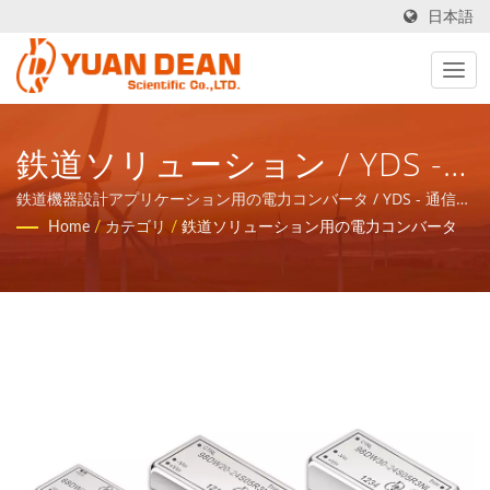
日本語
鉄道ソリューション / YDS -
通信ネットワークアプリケー
鉄道機器設計アプリケーション用の電力コンバータ / YDS - 通信ネ
ットワークアプリケーションの磁気コンポーネントと電力製品の
Home
/
カテゴリ
/
鉄道ソリューション用の電力コンバータ
ションの磁気コンポーネント
トータルソリューションを提供します。
と電力製品のトータルソリュ
ーションを提供します。