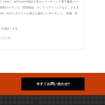
SO 14001、IATF16949認証を受けたリーディング電子機器メー
、あらゆる種類のトランス、照明製品、そしてパワーバンクなど、さまざ
/ EMS / EDSラボテストを備えた磁気コンポーネント。 医療、鉄
とを保証します。
にどうぞ。
今すぐお問い合わせ!!