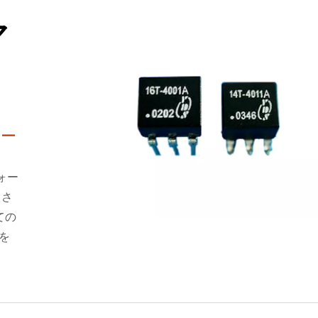
マ
マー
ォー
。さ
ての
を