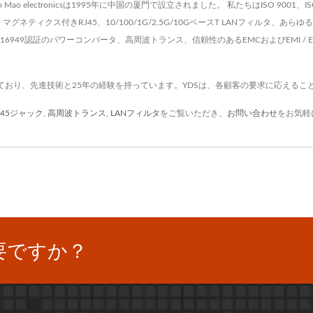
 electronicsは1995年に中国の厦門で設立されました。 私たちはISO 9001、I
マグネティクス付きRJ45、10/100/1G/2.5G/10GベースT LANフィルタ
、IATF16949認証のパワーコンバータ、高周波トランス、信頼性のあるEMCおよびEMI 
ており、先進技術と25年の経験を持っています。YDSは、各顧客の要求に応えるこ
J45ジャック
,
高周波トランス
,
LANフィルタ
をご覧いただき、
お問い合わせ
をお気軽
要ですか？