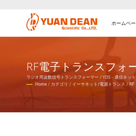
ホームペー
RF電子トランスフォー
の磁気コンポーネン
ラジオ周波数信号トランスフォーマー / YDS - 通
Home
/
カテゴリ
/
イーサネット/電源トランス
/
R
ます。