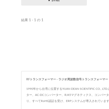
ス比が利用可能です。これらの製品
はUL...
ハーフブリックDC-DCコンバ
20W
結果 1 - 1 の 1
ーター
RFトランスフォーマー - ラジオ周波数信号トランスフォーマー | ISO 900
1990年から台湾に位置するYUAN DEAN SCIENTIFIC
ター、AC-DCコンバーター、RJ45マグネティクス、コンバ
り、すべてRoHS認証を受け、ERPシステムが導入されていま