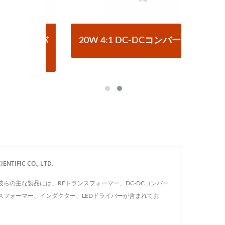
コンバ
20W 4:1 DC-DCコンバーター
ハー
IFIC CO., LTD.
す。 彼らの主な製品には、RFトランスフォーマー、DC-DCコンバー
ンスフォーマー、インダクター、LEDドライバーが含まれてお