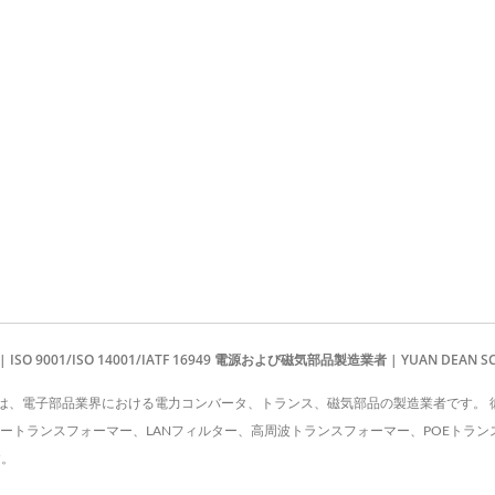
 4:1 DC-DCコンバーター
ハーフブリックDC-DC
ーター
1/ISO 14001/IATF 16949 電源および磁気部品製造業者 | YUAN DEAN SCIENT
 CO., LTD.は、電子部品業界における電力コンバータ、トランス、磁気部品の製造業者で
ータートランスフォーマー、LANフィルター、高周波トランスフォーマー、POEトラ
す。