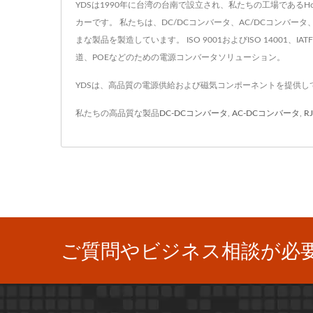
YDSは1990年に台湾の台南で設立され、私たちの工場であるHo Mao
カーです。 私たちは、DC/DCコンバータ、AC/DCコンバータ、
まな製品を製造しています。 ISO 9001およびISO 14001
道、POEなどのための電源コンバータソリューション。
YDSは、高品質の電源供給および磁気コンポーネントを提供し
私たちの高品質な製品
DC-DCコンバータ
,
AC-DCコンバータ
,
R
ご質問やビジネス相談が必