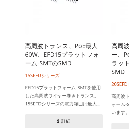
高周波トランス、PoE最大
高周
60W、EFD15プラットフォ
ー、P
ーム-SMTのSMD
ラット
SMD
15SEFDシリーズ
20SEF
EFD15プラットフォーム-SMTを使用
した高周波ワイヤー巻きトランス。
高周波ト
15SEFDシリーズの電力範囲は最大
ォーム-
ハーフブリックDC-DCコンバ
20W
60Wです。最大高さは10mmです。
います。
ーター
PoEアプリケーションで使用できま
は最大9
詳細
す。 YUAN...
です。