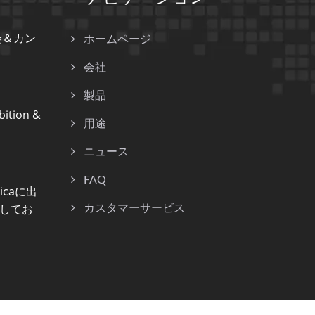
会＆カン
ホームページ
会社
製品
ition &
用途
ニュース
FAQ
nicaに出
してお
カスタマーサービス