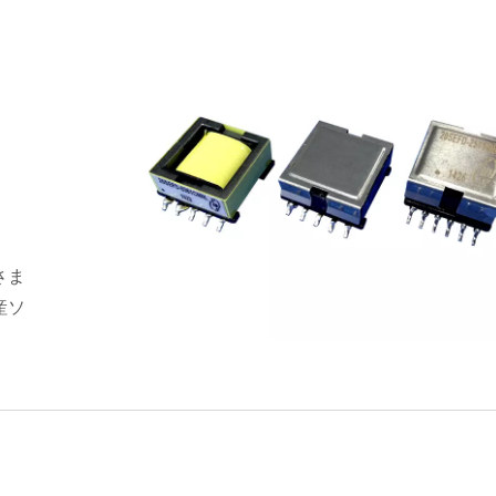
さま
産ソ