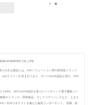
イズと値
ワートラ
ーとし
スフォー
トランスフ
。...
IENTIFIC CO., LTD.
です。 彼らの主な製品には、PoEソリューション用の高周波トランス、
、LEDドライバが含まれており、すべてRoHS認証を受け、ERP
SO 14001、IATF16949認証を受けたリーディング電子機器メー
、あらゆる種類のトランス、照明製品、そしてパワーバンクなど、さまざ
/ EMS / EDSラボテストを備えた磁気コンポーネント。 医療、鉄