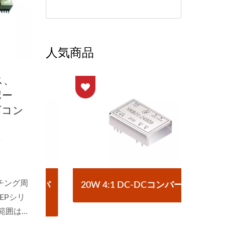
人気商品
ス、
ポー
ズコン
、
ジ
ッチング周
コンバ
20W 4:1 DC-DCコンバーター
ハー
EPシリ
範囲は