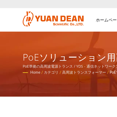
ホームペー
PoEソリューション用
プリケーションの磁
PoE準拠の高周波電源トランス / YDS - 通信ネッ
Home
/
カテゴリ
/
高周波トランスフォーマー
/
Po
ションを提供します