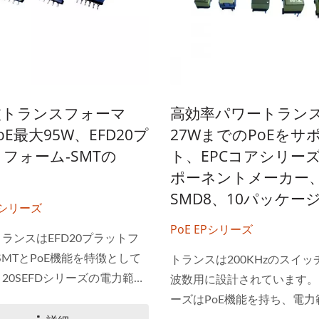
波トランスフォーマ
高効率パワートラン
oE最大95W、EFD20プ
27WまでのPoEをサ
フォーム-SMTの
ト、EPCコアシリー
ポーネントメーカー
SMD8、10パッケー
Dシリーズ
PoE EPシリーズ
ランスはEFD20プラットフ
SMTとPoE機能を特徴として
トランスは200KHzのスイ
 4:1 DC-DCコンバーター
ハーフブリックDC-DC
20SEFDシリーズの電力範囲
波数用に設計されています。
ーター
5Wです。最大高さは11.5mm
ーズはPoE機能を持ち、電力
さまざまなサイズと値から選