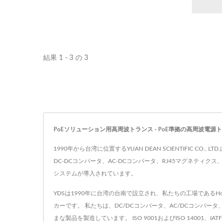
択できま
フォーマ
マグネ
す。私た
結果 1 - 3 の 3
トラン
とフェ
してい
イヤレ
ム、航
PoEソリューション用高周波トランス - PoE準拠の高周波電源トランス | IS
のカスタ
1990年から台湾に位置するYUAN DEAN SCIENTIFI
ーマーを
DC-DCコンバータ、AC-DCコンバータ、RJ45マグネティ
システムが導入されています。
YDSは1990年に台湾の台南で設立され、私たちの工場であるHo Mao
カーです。 私たちは、DC/DCコンバータ、AC/DCコンバータ、
まな製品を製造しています。 ISO 9001およびISO 14001