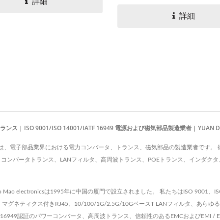
3〜27Wです。さまざまなサ
詳細
す。 高効率のPoEトランス
から選択できます。 SMDパ
詳細
ーSMDと95Wの高出力PoE
ンスフォーマーのサプライヤ
ティクスをリードしていま
て、当社の高周波PoEトラン
ちの低プロファイルEFD20
マーはEP7、EP10、EP13
スフォーマーは、高出力密度
ォーマーコアを使用しています
ライトコアSMD設計を特徴と
ます。産業、センシング、ワ
スネットワーキング、テレコ
空宇宙アプリケーション向け
O 9001/ISO 14001/IATF 16949 電源および磁気部品製造業者 | YUAN DEAN SC
ムEFD20電源トランスフォ
C CO., LTD.は、電子部品業界における電力コンバータ、トランス、磁気部品の製造業者
提供しています。 YUAN...
クス、コンバータトランス、LANフィルタ、高周波トランス、POEトランス、インダクタ
 electronicsは1995年に中国の厦門で設立されました。 私たちはISO 9001、I
マグネティクス付きRJ45、10/100/1G/2.5G/10GベースT LANフィルタ
、IATF16949認証のパワーコンバータ、高周波トランス、信頼性のあるEMCおよびEMI 