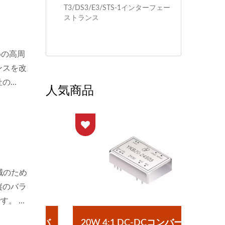
T3/DS3/E3/STS-1インターフェー
ストランス
めの高周
ンスを改
社の
人気商品
り、
ます。
減のため
縦のバラ
す。 私
して設計
コンバ
20W 4:1 DC-DCコンバーター
ハー