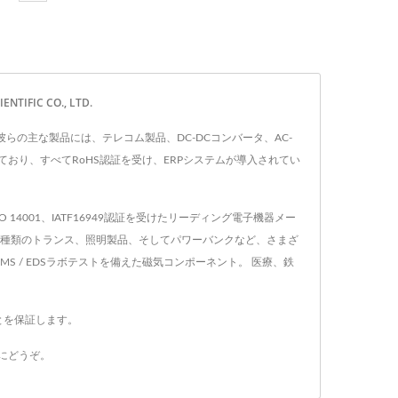
FIC CO., LTD.
す。 彼らの主な製品には、テレコム製品、DC-DCコンバータ、AC-
ており、すべてRoHS認証を受け、ERPシステムが導入されてい
SO 14001、IATF16949認証を受けたリーディング電子機器メー
、あらゆる種類のトランス、照明製品、そしてパワーバンクなど、さまざ
/ EMS / EDSラボテストを備えた磁気コンポーネント。 医療、鉄
とを保証します。
にどうぞ。