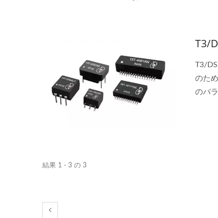
されて
ーター
てい
T3
T3/
のため
のバ
す。 
拠して
絶縁
結果 1 - 3 の 3