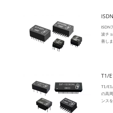
IS
ISD
波チョ
善しま
ISD
UL1
T1
T1/
の高周
ンス
たちの
ハーフブリックDC-DCコンバ
20W