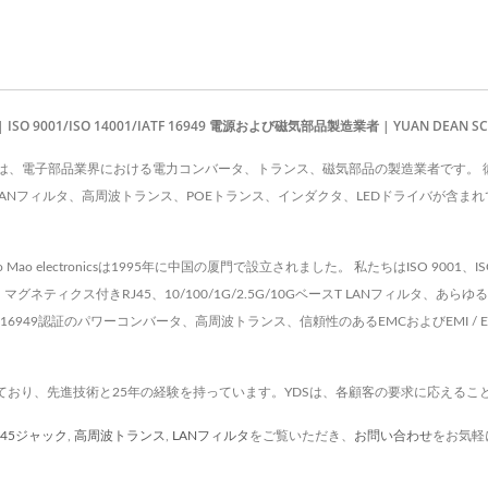
/ISO 14001/IATF 16949 電源および磁気部品製造業者 | YUAN DEAN SCIENTI
 CO., LTD.は、電子部品業界における電力コンバータ、トランス、磁気部品の製造業者で
LANフィルタ、高周波トランス、POEトランス、インダクタ、LEDドライバが含まれ
 electronicsは1995年に中国の厦門で設立されました。 私たちはISO 9001、I
マグネティクス付きRJ45、10/100/1G/2.5G/10GベースT LANフィルタ
、IATF16949認証のパワーコンバータ、高周波トランス、信頼性のあるEMCおよびEMI 
ており、先進技術と25年の経験を持っています。YDSは、各顧客の要求に応えるこ
J45ジャック
,
高周波トランス
,
LANフィルタ
をご覧いただき、
お問い合わせ
をお気軽