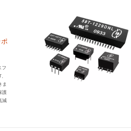
ンポ
スフ
T、
きま
保護
低減