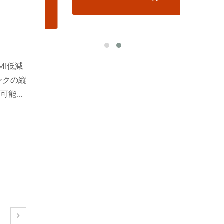
縁を備え
MI低減
ンクの縦
用可能で
FCCに準
sの強化