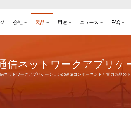
ジ
会社
製品
用途
ニュース
FAQ
S - 通信ネットワークアプ
のトータルソリューションを
 - 通信ネットワークアプリケーションの磁気コンポーネントと電力製品