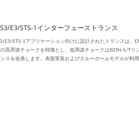
おり、UL1950によって認定され、1.5Vrms〜3Vrmsの強化絶
ーター
ます。
/DS3/E3/STS-1インターフェーストランス
DS3/E3/STS-1アプリケーション向けに設計されたトランスは、E
の高周波チョークを特徴とし、低周波チョークはISDN-S/Tリ
ランスを改善します。表面実装およびスルーホールモデルが利
私たちのT3/DS3/E3/STS-1トランスのほとんどは、CITTおよび
設計されており、UL1950によって認定され、1.5Vrms〜3Vrm
を備えています。