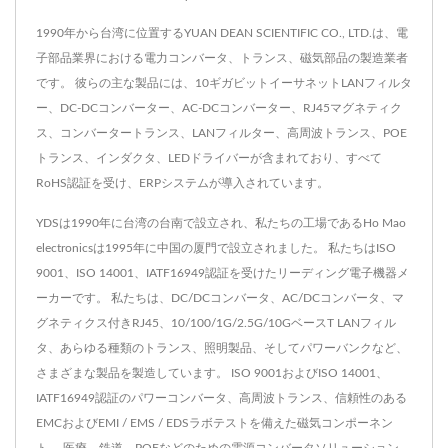
1990年から台湾に位置するYUAN DEAN SCIENTIFIC CO., LTD.は、電
子部品業界における電力コンバータ、トランス、磁気部品の製造業者
です。 彼らの主な製品には、10ギガビットイーサネットLANフィルタ
ー、DC-DCコンバーター、AC-DCコンバーター、RJ45マグネティク
ス、コンバータートランス、LANフィルター、高周波トランス、POE
トランス、インダクタ、LEDドライバーが含まれており、すべて
RoHS認証を受け、ERPシステムが導入されています。
YDSは1990年に台湾の台南で設立され、私たちの工場であるHo Mao
electronicsは1995年に中国の厦門で設立されました。 私たちはISO
9001、ISO 14001、IATF16949認証を受けたリーディング電子機器メ
ーカーです。 私たちは、DC/DCコンバータ、AC/DCコンバータ、マ
グネティクス付きRJ45、10/100/1G/2.5G/10GベースT LANフィル
タ、あらゆる種類のトランス、照明製品、そしてパワーバンクなど、
さまざまな製品を製造しています。 ISO 9001およびISO 14001、
IATF16949認証のパワーコンバータ、高周波トランス、信頼性のある
EMCおよびEMI / EMS / EDSラボテストを備えた磁気コンポーネン