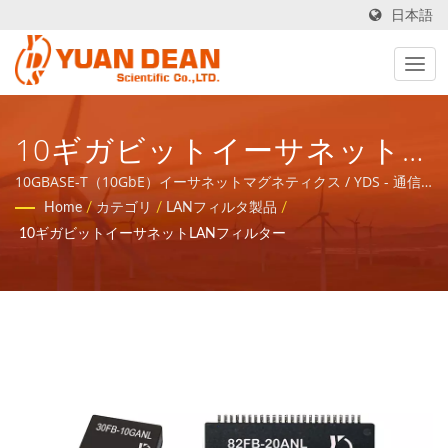
日本語
10ギガビットイーサネット
LANトランスフォーマー /
10GBASE-T（10GbE）イーサネットマグネティクス / YDS - 通信
ネットワークアプリケーションの磁気コンポーネントと電力製品
Home
/
カテゴリ
/
LANフィルタ製品
/
YDS - 通信ネットワークアプ
のトータルソリューションを提供します。
10ギガビットイーサネットLANフィルター
リケーションの磁気コンポー
ネントと電力製品のトータル
ソリューションを提供しま
す。