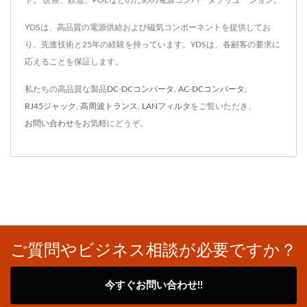
ト。 医療、鉄道、POEなどのための電源コンバータソリューション。
YDSは、高品質の電源供給および磁気コンポーネントを提供してお
り、先進技術と25年の経験を持っています。YDSは、各顧客の要求に
応えることを保証します。
私たちの高品質な製品
DC-DCコンバータ
,
AC-DCコンバータ
,
RJ45ジャック
,
高周波トランス
,
LANフィルタ
をご覧いただき、
お問い合わせ
をお気軽にどうぞ。
ご質問やビジネス相談が必要ですか？
今すぐお問い合わせ!!