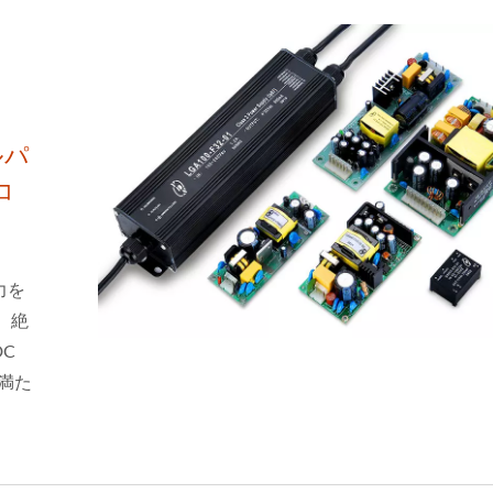
ルパ
コ
力を
。絶
DC
を満た