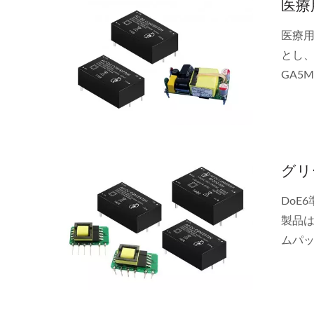
医療
ハーフブリックDC-DCコンバ
20W
ーター
医療用
とし、
GA5
品は
グリ
DoE
製品は
ムパ