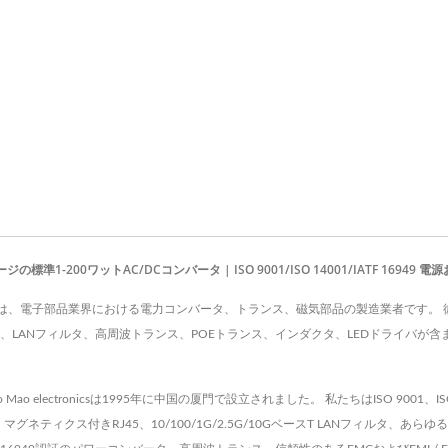
00ワットAC/DCコンバータ | ISO 9001/ISO 14001/IATF 16949 電源および磁
 CO., LTD.は、電子部品業界における電力コンバータ、トランス、磁気部品の製造業者です
ス、LANフィルタ、高周波トランス、POEトランス、インダクタ、LEDドライバが含
 electronicsは1995年に中国の厦門で設立されました。 私たちはISO 9001、I
マグネティクス付きRJ45、10/100/1G/2.5G/10GベースT LANフィルタ