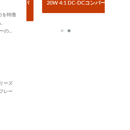
コンバ
20W 4:1 DC-DCコンバーター
ハー
入力を特徴
品、
リーの製
シリーズ
フレー