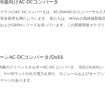
用途向けAC-DCコンバータ
 4:1 DC-DCコンバーター
ハーフブリックDC-DC
ーター
クラスのAC-DCコンバータは、85-264VACのユニバーサル
安全基準を満たしています。 私たちは、4KVacの高絶縁新製
MおよびGB5Mシリーズを持っています。この医療用途カテゴ
、モジュールおよびオープンフレームで利用可能です。
ーンAC-DCコンバータ/DoE6
6準拠のグリーンエネルギーAC-DCコンバータ。 当社のGAXG
、5〜30ワットの出力電力を持ち、モジュールおよびオープン
ッケージがあります。