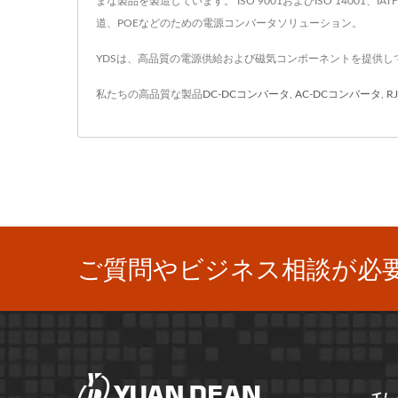
まな製品を製造しています。 ISO 9001およびISO 14001
道、POEなどのための電源コンバータソリューション。
YDSは、高品質の電源供給および磁気コンポーネントを提供し
私たちの高品質な製品
DC-DCコンバータ
,
AC-DCコンバータ
,
R
ご質問やビジネス相談が必