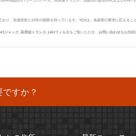
、IATF16949認証のパワーコンバータ、高周波トランス、信頼性のあるEMCおよびEMI 
ており、先進技術と25年の経験を持っています。YDSは、各顧客の要求に応えるこ
J45ジャック
,
高周波トランス
,
LANフィルタ
をご覧いただき、
お問い合わせ
をお気軽
要ですか？