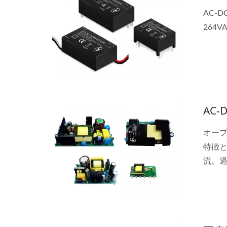
AC-
264
AC
オープ
特徴
流、
15〜
ョン