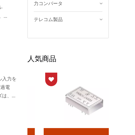
力コンバータ
-
..
テレコム製品
人気商品
サル入力を
、過電
ズは、
リケーシ