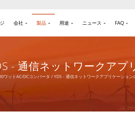
ジ
会社
製品
用途
ニュース
FAQ
 YDS - 通信ネットワーク
製品のトータルソリューショ
0ワットAC/DCコンバータ / YDS - 通信ネットワークアプリケー