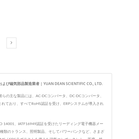
気部品製造業者 | YUAN DEAN SCIENTIFIC CO., LTD.
。 彼らの主な製品には、AC-DCコンバータ、DC-DCコンバータ、
まれており、すべてRoHS認証を受け、ERPシステムが導入され
SO 14001、IATF16949認証を受けたリーディング電子機器メー
、あらゆる種類のトランス、照明製品、そしてパワーバンクなど、さまざ