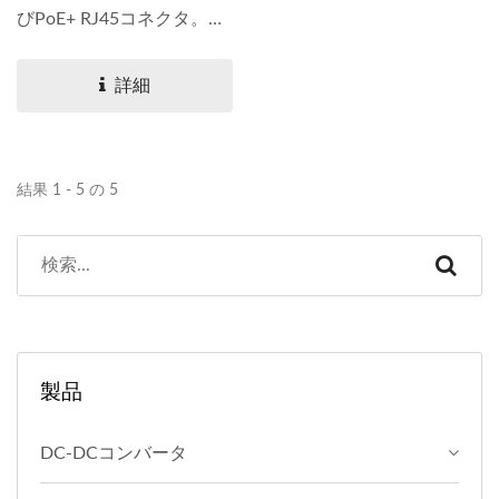
びPoE+ RJ45コネクタ。す
べてのPHYをサポートする
ための磁気設計と、IEEE...
詳細
結果 1 - 5 の 5
製品
DC-DCコンバータ