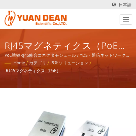
日本語
RJ45マグネティクス（PoE）
/ YDS - 通信ネットワークア
PoE準拠RJ45統合コネクタモジュール / YDS - 通信ネットワークア
プリケーションの磁気コンポーネントと電力製品のトータルソリ
Home
/
カテゴリ
/
POEソリューション
/
プリケーションの磁気コンポ
ューションを提供します。
RJ45マグネティクス（PoE）
ーネントと電力製品のトータ
ルソリューションを提供しま
す。