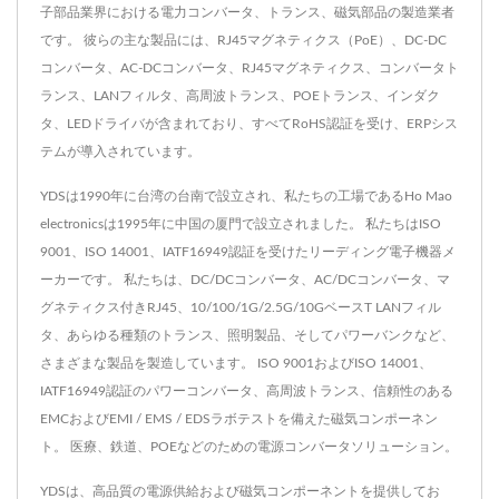
子部品業界における電力コンバータ、トランス、磁気部品の製造業者
です。 彼らの主な製品には、RJ45マグネティクス（PoE）、DC-DC
コンバータ、AC-DCコンバータ、RJ45マグネティクス、コンバータト
ランス、LANフィルタ、高周波トランス、POEトランス、インダク
タ、LEDドライバが含まれており、すべてRoHS認証を受け、ERPシス
テムが導入されています。
YDSは1990年に台湾の台南で設立され、私たちの工場であるHo Mao
electronicsは1995年に中国の厦門で設立されました。 私たちはISO
9001、ISO 14001、IATF16949認証を受けたリーディング電子機器メ
ーカーです。 私たちは、DC/DCコンバータ、AC/DCコンバータ、マ
グネティクス付きRJ45、10/100/1G/2.5G/10GベースT LANフィル
タ、あらゆる種類のトランス、照明製品、そしてパワーバンクなど、
さまざまな製品を製造しています。 ISO 9001およびISO 14001、
IATF16949認証のパワーコンバータ、高周波トランス、信頼性のある
EMCおよびEMI / EMS / EDSラボテストを備えた磁気コンポーネン
ト。 医療、鉄道、POEなどのための電源コンバータソリューション。
YDSは、高品質の電源供給および磁気コンポーネントを提供してお