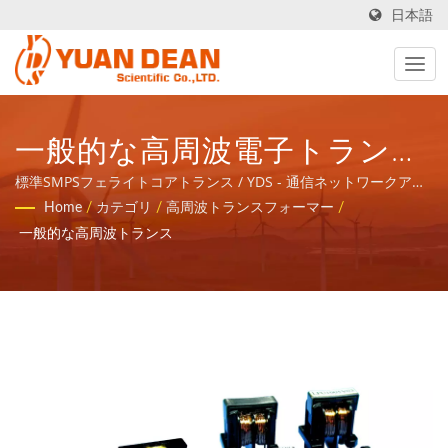
日本語
一般的な高周波電子トランス
/ YDS - 通信ネットワークア
標準SMPSフェライトコアトランス / YDS - 通信ネットワークアプ
リケーションの磁気コンポーネントと電力製品のトータルソリュ
Home
/
カテゴリ
/
高周波トランスフォーマー
/
プリケーションの磁気コンポ
ーションを提供します。
一般的な高周波トランス
ーネントと電力製品のトータ
ルソリューションを提供しま
す。