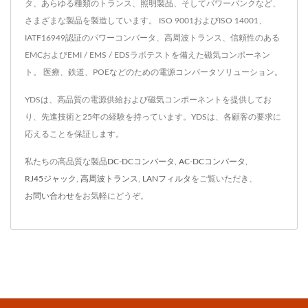
タ、あらゆる種類のトランス、照明製品、そしてパワーバンクなど、
さまざまな製品を製造しています。 ISO 9001およびISO 14001、
IATF16949認証のパワーコンバータ、高周波トランス、信頼性のある
EMCおよびEMI / EMS / EDSラボテストを備えた磁気コンポーネン
ト。 医療、鉄道、POEなどのための電源コンバータソリューション。
YDSは、高品質の電源供給および磁気コンポーネントを提供してお
り、先進技術と25年の経験を持っています。YDSは、各顧客の要求に
応えることを保証します。
私たちの高品質な製品
DC-DCコンバータ
,
AC-DCコンバータ
,
RJ45ジャック
,
高周波トランス
,
LANフィルタ
をご覧いただき、
お問い合わせ
をお気軽にどうぞ。