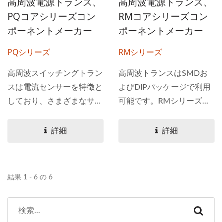
高周波電源トランス、
高周波電源トランス、
PQコアシリーズコン
RMコアシリーズコン
ポーネントメーカー
ポーネントメーカー
PQシリーズ
RMシリーズ
高周波スイッチングトラン
高周波トランスはSMDお
スは電流センサーを特徴と
よびDIPパッケージで利用
しており、さまざまなサイ
可能です。RMシリーズは
ズと仕様で利用可能です。
インダクタートランスを特
YUAN...
徴としています。他にもさ
詳細
詳細
まざまなサイズや値を選ぶ
ことができます。YUAN...
結果 1 - 6 の 6