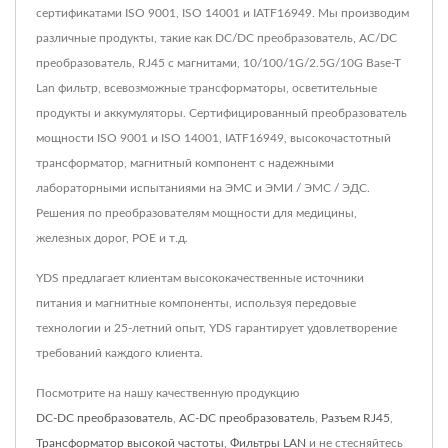
сертификатами ISO 9001, ISO 14001 и IATF16949. Мы производим
различные продукты, такие как DC/DC преобразователь, AC/DC
преобразователь, RJ45 с магнитами, 10/100/1G/2.5G/10G Base-T
Lan фильтр, всевозможные трансформаторы, осветительные
продукты и аккумуляторы. Сертифицированный преобразователь
мощности ISO 9001 и ISO 14001, IATF16949, высокочастотный
трансформатор, магнитный компонент с надежными
лабораторными испытаниями на ЭМС и ЭМИ / ЭМС / ЭДС.
Решения по преобразователям мощности для медицины,
железных дорог, POE и т.д.
YDS предлагает клиентам высококачественные источники
питания и магнитные компоненты, используя передовые
технологии и 25-летний опыт, YDS гарантирует удовлетворение
требований каждого клиента.
Посмотрите на нашу качественную продукцию
DC-DC преобразователь
,
AC-DC преобразователь
,
Разъем RJ45
,
Трансформатор высокой частоты
,
Фильтры LAN
и не стесняйтесь