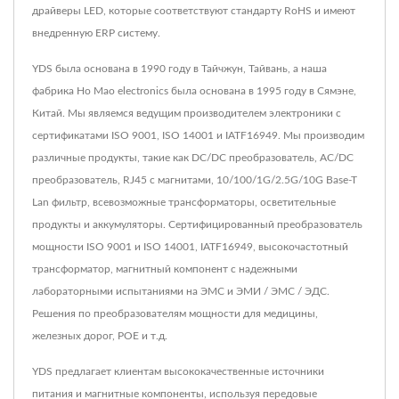
драйверы LED, которые соответствуют стандарту RoHS и имеют
внедренную ERP систему.
YDS была основана в 1990 году в Тайчжун, Тайвань, а наша
фабрика Ho Mao electronics была основана в 1995 году в Сямэне,
Китай. Мы являемся ведущим производителем электроники с
сертификатами ISO 9001, ISO 14001 и IATF16949. Мы производим
различные продукты, такие как DC/DC преобразователь, AC/DC
преобразователь, RJ45 с магнитами, 10/100/1G/2.5G/10G Base-T
Lan фильтр, всевозможные трансформаторы, осветительные
продукты и аккумуляторы. Сертифицированный преобразователь
мощности ISO 9001 и ISO 14001, IATF16949, высокочастотный
трансформатор, магнитный компонент с надежными
лабораторными испытаниями на ЭМС и ЭМИ / ЭМС / ЭДС.
Решения по преобразователям мощности для медицины,
железных дорог, POE и т.д.
YDS предлагает клиентам высококачественные источники
питания и магнитные компоненты, используя передовые