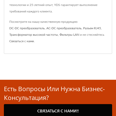
технологии и 25-летний опыт, YDS гарантирует выполнение
требований каждого клиента.
Посмотрите на нашу качественную продукцию
DC-DC преобразователь
,
AC-DC преобразователь
,
Разъем RJ45
,
Трансформатор высокой частоты
,
Фильтры LAN
и не стесняйтесь
Связаться с нами
.
Есть Вопросы Или Нужна Бизнес-
Консультация?
СВЯЗАТЬСЯ С НАМИ!!