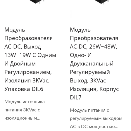
Модуль
Модуль
Преобразователя
Преобразователя
AC-DC, Выход
AC-DC, 26W~48W,
13W~19W С Одним
Одно- И
И Двойным
Двухканальный
Регулированием,
Регулируемый
Изоляция 3KVac,
Выход, 3KVac
Упаковка DIL6
Изоляция, Корпус
DIL7
Модуль источника
питания 3KVac с
Модуль питания с
изоляционным
регулируемым выходом
напряжением...
AC в DC мощностью...