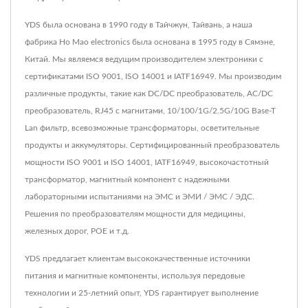
YDS была основана в 1990 году в Тайчжун, Тайвань, а наша
фабрика Ho Mao electronics была основана в 1995 году в Сямэне,
Китай. Мы являемся ведущим производителем электроники с
сертификатами ISO 9001, ISO 14001 и IATF16949. Мы производим
различные продукты, такие как DC/DC преобразователь, AC/DC
преобразователь, RJ45 с магнитами, 10/100/1G/2.5G/10G Base-T
Lan фильтр, всевозможные трансформаторы, осветительные
продукты и аккумуляторы. Сертифицированный преобразователь
мощности ISO 9001 и ISO 14001, IATF16949, высокочастотный
трансформатор, магнитный компонент с надежными
лабораторными испытаниями на ЭМС и ЭМИ / ЭМС / ЭДС.
Решения по преобразователям мощности для медицины,
железных дорог, POE и т.д.
YDS предлагает клиентам высококачественные источники
питания и магнитные компоненты, используя передовые
технологии и 25-летний опыт, YDS гарантирует выполнение