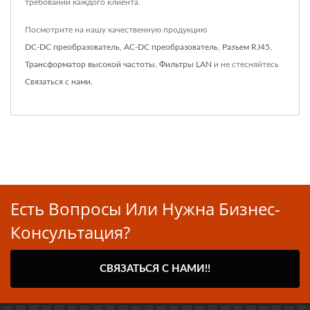
требований каждого клиента.
Посмотрите на нашу качественную продукцию
DC-DC преобразователь
,
AC-DC преобразователь
,
Разъем RJ45
,
Трансформатор высокой частоты
,
Фильтры LAN
и не стесняйтесь
Связаться с нами
.
Есть Вопросы Или Нужна Бизнес-
Консультация?
СВЯЗАТЬСЯ С НАМИ!!