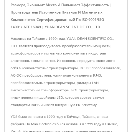
Размера, Экономит Место И Повышает Эффективность |
Производитель Источников Питания И Магнитных
Компонентов, Сертифицированный По ISO 9001/ISO
14001/IATF 16949 | YUAN DEAN SCIENTIFIC CO., LTD.
Находясь на Тайване с 1990 года, YUAN DEAN SCIENTIFIC CO.,
LTD. является производителем преобразователей мощности,
трансформаторов и магнитных компонентов в индустрии
электронных компонентов. Их основные продукты включают в
себя высокочастотные трансформаторы, DC-DC преобразователи,
AC-DC преобразователи, магнитные компоненты RJ45,
преобразовательные трансформаторы, фильтры LAN,
высокочастотные трансформаторы, POE трансформаторы,
индуктивности и драйверы LED, которые соответствуют
стандартам RoHS и имеют внедренную ERP систему.
YDS была основана в 1990 году в Тайчжун, Тайвань, а наша
фабрика Ho Mao electronics была основана в 1995 году в Сямэне,
Китай. Мы являемся ведущим производителем электроники с