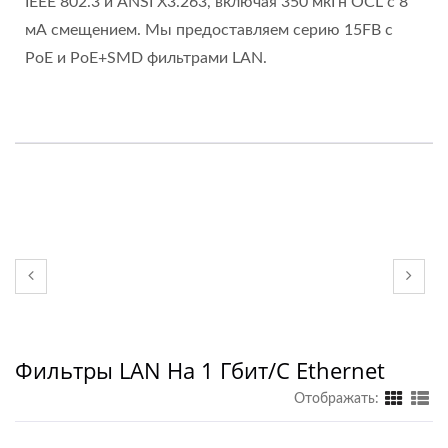
IEEE 802.3 и ANSI X3.263, включая 350 мкГн OCL с 8
мА смещением. Мы предоставляем серию 15FB с
PoE и PoE+SMD фильтрами LAN.
Фильтры LAN На 1 Гбит/с Ethernet
Отображать: