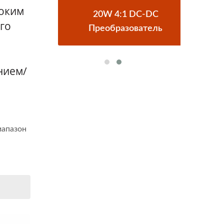
роким
DC
20W 4:1 DC-DC
П
го
Преобразователь
нием/
иапазон