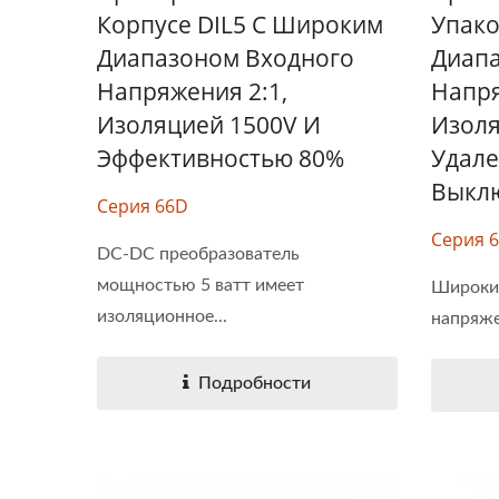
Корпусе DIL5 С Широким
Упако
Полу-Блочный DC-DC
Диапазоном Входного
Диапа
Преобразователь
Напряжения 2:1,
Напря
Изоляцией 1500V И
Изоля
Эффективностью 80%
Удал
Выкл
Серия 66D
Серия 
DC-DC преобразователь
мощностью 5 ватт имеет
Широкий
изоляционное...
напряжен
Подробности