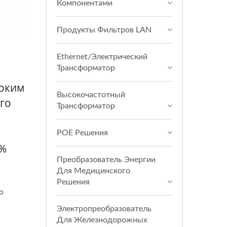
Компонентами
Продукты Фильтров LAN
Ethernet/Электрический
Трансформатор
роким
Высокочастотный
го
Трансформатор
POE Решения
8%
Преобразователь Энергии
Для Медицинского
Решения
о
Электропреобразователь
Для Железнодорожных