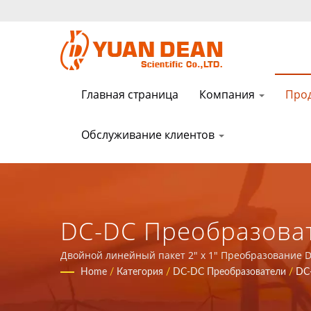
Главная страница
Компания
Про
Обслуживание клиентов
DC-DC Преобразовате
Предоставьте Полн
Двойной линейный пакет 2" x 1" Преобразование 
в приложении коммуникационной сети.
Home
/
Категория
/
DC-DC Преобразователи
/
DC-
Силовых Продуктов