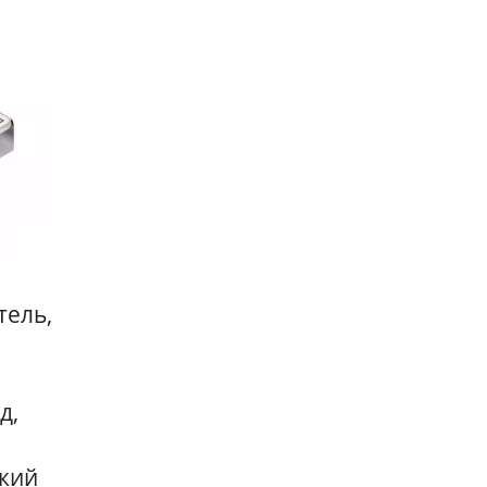
тель,
д,
окий