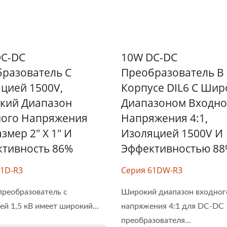
DC-DC
10W DC-DC
разователь С
Преобразователь В
цией 1500V,
Корпусе DIL6 С Ши
кий Диапазон
Диапазоном Входно
ного Напряжения
Напряжения 4:1,
азмер 2" X 1" И
Изоляцией 1500V И
тивность 86%
Эффективностью 8
61D-R3
Серия 61DW-R3
реобразователь с
Широкий диапазон входног
ей 1,5 кВ имеет широкий...
напряжения 4:1 для DC-DC
преобразователя...