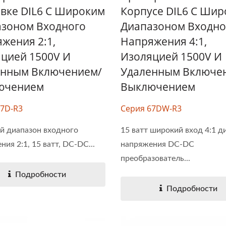
вке DIL6 С Широким
Корпусе DIL6 С Ши
20W 4:1 DC-DC
Полу-Блочный DC-
зоном Входного
Диапазоном Входно
Преобразователь
Преобразователь
жения 2:1,
Напряжения 4:1,
цией 1500V И
Изоляцией 1500V И
енным Включением/
Удаленным Включе
ючением
Выключением
67D-R3
Серия 67DW-R3
 диапазон входного
15 ватт широкий вход 4:1 д
ия 2:1, 15 ватт, DC-DC...
напряжения DC-DC
преобразователь...
Подробности
Подробности