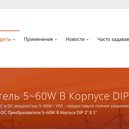
дукты
Применения
Новости
Часто задав
ль 5~60W В Корпусе DIP 2"
ое Решение Для Магнитны
DC в DC мощностью 5~60W / YDS - предоставьте полное решение
DC Преобразователи 5~60W В Корпусе DIP 2" X 1"
 В Приложении Коммуника