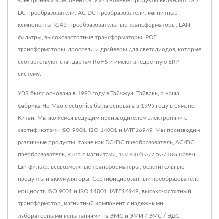
электронных компонентов. Их основные продукты включают DC-
DC преобразователи, AC-DC преобразователи, магнитные
компоненты RJ45, преобразовательные трансформаторы, LAN
фильтры, высокочастотные трансформаторы, POE
трансформаторы, дроссели и драйверы для светодиодов, которые
соответствуют стандартам RoHS и имеют внедренную ERP
систему.
YDS была основана в 1990 году в Тайчжун, Тайвань, а наша
фабрика Ho Mao electronics была основана в 1995 году в Сямэне,
Китай. Мы являемся ведущим производителем электроники с
сертификатами ISO 9001, ISO 14001 и IATF16949. Мы производим
различные продукты, такие как DC/DC преобразователь, AC/DC
преобразователь, RJ45 с магнитами, 10/100/1G/2.5G/10G Base-T
Lan фильтр, всевозможные трансформаторы, осветительные
продукты и аккумуляторы. Сертифицированный преобразователь
мощности ISO 9001 и ISO 14001, IATF16949, высокочастотный
трансформатор, магнитный компонент с надежными
лабораторными испытаниями на ЭМС и ЭМИ / ЭМС / ЭДС.