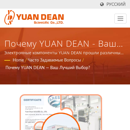
РУССКИЙ
Почему YUAN DEAN - Ваш
Лучший Выбор? -
Электронные компоненты YUAN DEAN прошли различные
сертификации. | YDS была основана в 1990 году в Тайчжун,
Home
/
Часто Задаваемые Вопросы
/
Тайваньский
Тайвань, а наша фабрика Ho Mao electronics была основана
Почему YUAN DEAN — Ваш Лучший Выбор?
в 1995 году в Сямэне, Китай. Мы являемся ведущим
Производитель
производителем электроники с сертификатами ISO 9001,
Источников Питания И
ISO 14001 и IATF16949.
Магнитных Компонентов |
YUAN DEAN SCIENTIFIC CO.,
LTD.