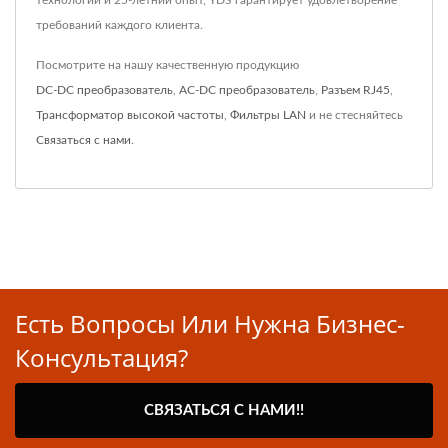
технологии и 25-летний опыт, YDS гарантирует удовлетворение
требований каждого клиента.
Посмотрите на нашу качественную продукцию
DC-DC преобразователь
,
AC-DC преобразователь
,
Разъем RJ45
,
Трансформатор высокой частоты
,
Фильтры LAN
и не стесняйтесь
Связаться с нами
.
Есть Вопросы Или Нужна Бизнес-
Консультация?
СВЯЗАТЬСЯ С НАМИ!!