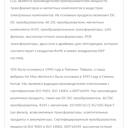
LTD. является производителем преобразователей мощности,
трансформаторов и магнитных компонентов в индустрии
электронных компонентов. Их основные продукты включают DC-
DC преобразователи, AC-DC преобразователи, магнитные
компоненты RJ45, преобразовательные трансформаторы, LAN
фильтры, высокочастотные трансформаторы, POE
трансформаторы, дроссели и драйверы для светодиодов, которые
соответствуют стандартам RoHS и имеют внедренную ERP
систему.
YDS была основана в 1990 году в Тайчжун, Тайвань, а наша
фабрика Ho Mao electronics была основана в 1995 году в Сямэне,
Китай. Мы являемся ведущим производителем электроники с
сертификатами ISO 9001, ISO 14001 и IATF16949. Мы производим
различные продукты, такие как DC/DC преобразователь, AC/DC
преобразователь, RJ45 с магнитами, 10/100/1G/2.5G/10G Base-T
Lan фильтр, всевозможные трансформаторы, осветительные
продукты и аккумуляторы. Сертифицированный преобразователь
мощности ISO 9001 и ISO 14001, IATF16949, высокочастотный