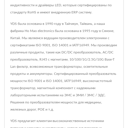
индуктивности и драйверы LED, которые сертифицированы по
стандарту RoHS и имеют внедренную ERP систему.
YDS была основана в 1990 году в Тайчжун, Тайвань, а наша
фабрика Ho Mao electronics была основана в 1995 году в Сямэне,
Китай. Мы являемся ведущим производителем электроники с
сертификатами ISO 9001, ISO 14001 и IATF16949. Мы производим
различные продукты, такие как DC/DC преобразователь, AC/DC
преобразователь, RJ45 с магнитами, 10/100/1G/2.5G/10G Base-T
Lan фильтр, всевозможные трансформаторы, осветительные
продукты и аккумуляторы. Сертифицированный преобразователь
мощности ISO 9001 и ISO 14001, IATF16949, высокочастотный
трансформатор, магнитный компонент с надежными
лабораторными испытаниями на ЭМС и ЭМИ / ЭМС / ЭДС.
Решения по преобразователям мощности для медицины,
железных дорог, POE и т.д.
YDS предлагает клиентам высококачественные источники
питания и магнитные компоненты, используя передовые