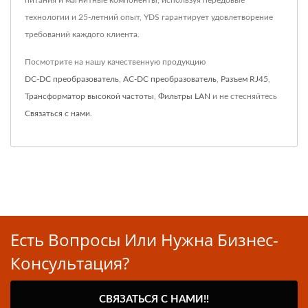
технологии и 25-летний опыт, YDS гарантирует удовлетворение
требований каждого клиента.
Посмотрите на нашу качественную продукцию
DC-DC преобразователь
,
AC-DC преобразователь
,
Разъем RJ45
,
Трансформатор высокой частоты
,
Фильтры LAN
и не стесняйтесь
Связаться с нами
.
Есть Вопросы Или Нужна Бизнес-
Консультация?
СВЯЗАТЬСЯ С НАМИ!!