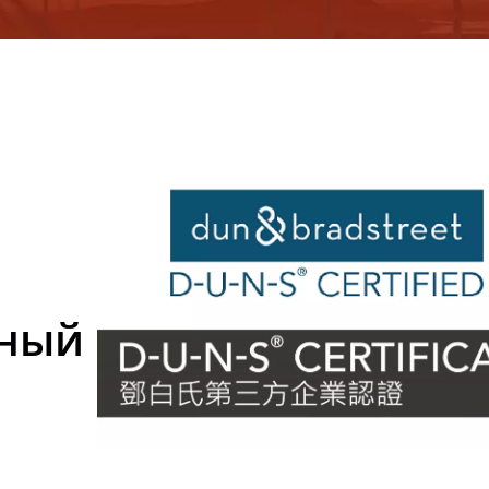
CIENTIFIC CO., LTD.
ный