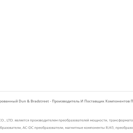
ованный Dun & Bradstreet - Производитель И Поставщик Компонентов 
 CO., LTD. является производителем преобразователей мощности, трансформат
бразователи, AC-DC преобразователи, магнитные компоненты RJ45, преобраз