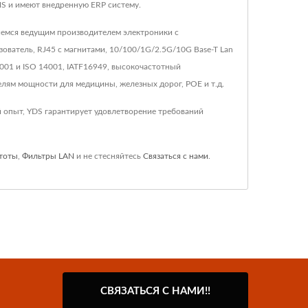
S и имеют внедренную ERP систему.
вляемся ведущим производителем электроники с
ователь, RJ45 с магнитами, 10/100/1G/2.5G/10G Base-T Lan
01 и ISO 14001, IATF16949, высокочастотный
ям мощности для медицины, железных дорог, POE и т.д.
 опыт, YDS гарантирует удовлетворение требований
стоты
,
Фильтры LAN
и не стесняйтесь
Связаться с нами
.
СВЯЗАТЬСЯ С НАМИ!!