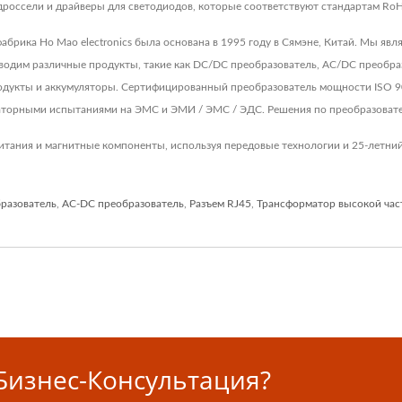
оссели и драйверы для светодиодов, которые соответствуют стандартам RoH
 фабрика Ho Mao electronics была основана в 1995 году в Сямэне, Китай. Мы я
водим различные продукты, такие как DC/DC преобразователь, AC/DC преобраз
дукты и аккумуляторы. Сертифицированный преобразователь мощности ISO 90
торными испытаниями на ЭМС и ЭМИ / ЭМС / ЭДС. Решения по преобразовател
итания и магнитные компоненты, используя передовые технологии и 25-летний
разователь
,
AC-DC преобразователь
,
Разъем RJ45
,
Трансформатор высокой ча
Бизнес-Консультация?