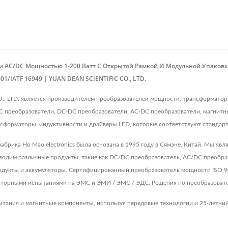
ли AC/DC Мощностью 1-200 Ватт С Открытой Рамкой И Модульной Упаков
/IATF 16949 | YUAN DEAN SCIENTIFIC CO., LTD.
O., LTD. является производителем преобразователей мощности, трансформато
C преобразователи, DC-DC преобразователи, AC-DC преобразователи, магнит
сформаторы, индуктивности и драйверы LED, которые соответствуют стандарт
 фабрика Ho Mao electronics была основана в 1995 году в Сямэне, Китай. Мы я
водим различные продукты, такие как DC/DC преобразователь, AC/DC преобраз
дукты и аккумуляторы. Сертифицированный преобразователь мощности ISO 90
торными испытаниями на ЭМС и ЭМИ / ЭМС / ЭДС. Решения по преобразовател
итания и магнитные компоненты, используя передовые технологии и 25-летний