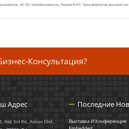
разователь
,
AC-DC преобразователь
,
Разъем RJ45
,
Трансформатор высокой ча
Бизнес-Консультация?
ш Адрес
Последние Нов
Выставка И Конференция
1, Keji 3rd Rd., Annan Dist.,
Embedded...