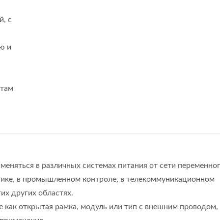
, с
ю и
ртам
еняться в различных системах питания от сети переменног
хнике, в промышленном контроле, в телекоммуникационном
их других областях.
е как открытая рамка, модуль или тип с внешним проводом,