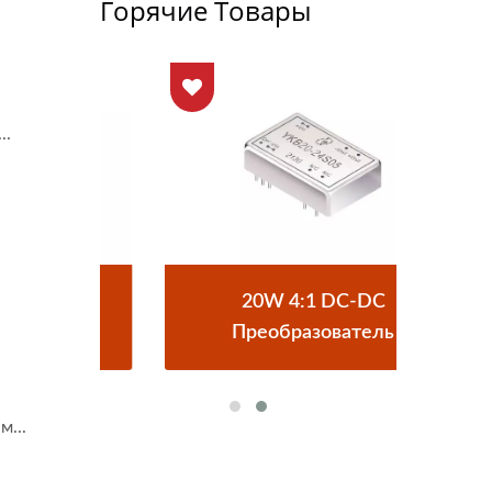
Горячие Товары
..
DC
20W 4:1 DC-DC
П
Преобразователь
...