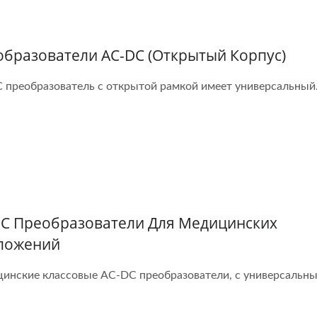
бразователи AC-DC (открытый Корпус)
 преобразователь с открытой рамкой имеет универсальный.
20W 4:1 DC-DC
Полу-Блочный DC-
Преобразователь
Преобразователь
DC Преобразователи Для Медицинских
ложений
инские классовые AC-DC преобразователи, с универсальным