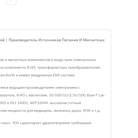
кой | Производитель Источников Питания И Магнитных
ров и магнитных компонентов в индустрии электронных
ные компоненты RJ45, трансформаторы преобразователей,
ам RoHS и имеют внедренную ERP систему.
вляемся ведущим производителем электроники с
ователь, RJ45 с магнитами, 10/100/1G/2.5G/10G Base-T Lan
01 и ISO 14001, IATF16949, высокочастотный
ям мощности для медицины, железных дорог, POE и т.д.
 опыт, YDS гарантирует удовлетворение требований