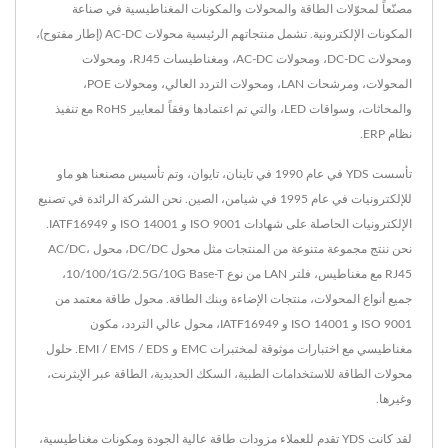
مصنّعاً لمحوّلات الطاقة والمحولات والمكونات المغناطيسية في صناعة
المكونات الإلكترونية. تشمل منتجاتهم الرئيسية محولات AC-DC (إطار مفتوح)،
ومحولات DC-DC، ومحولات AC-DC، ومغناطيسات RJ45، ومحولات
المحولات، ومرشحات LAN، ومحولات التردد العالي، ومحولات POE،
والمحاثات، وسواقات LED، والتي تم اعتمادها وفقاً لمعايير RoHS مع تنفيذ
نظام ERP.
تأسست YDS في عام 1990 في تاينان، تايوان، وتم تأسيس مصنعنا هو ماو
للإلكترونيات في عام 1995 في شيامن، الصين. نحن الشركة الرائدة في تصنيع
الإلكترونيات الحاصلة على شهادات ISO 9001 و ISO 14001 و IATF16949.
نحن ننتج مجموعة متنوعة من المنتجات مثل محول DC/DC، محول AC/DC،
RJ45 مع مغناطيس، فلتر LAN من نوع 10/100/1G/2.5G/10G Base-T،
جميع أنواع المحولات، منتجات الإضاءة وبنك الطاقة. محول طاقة معتمد من
ISO 9001 و ISO 14001 و IATF16949، محول عالي التردد، مكون
مغناطيسي مع اختبارات موثوقة لمختبرات EMC و EMI / EMS / EDS. حلول
محولات الطاقة للاستخدامات الطبية، السكك الحديدية، الطاقة عبر الإيثرنت،
وغيرها.
لقد كانت YDS تقدم للعملاء مزودات طاقة عالية الجودة ومكونات مغناطيسية،