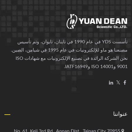
تأسست YDS في عام 1990 في تاينان، تايوان، وتم تأسيس
مصنعنا هو ماو للإلكترونيات في عام 1995 في شيامن، الصين.
نحن الشركة الرائدة في تصنيع الإلكترونيات مع شهادات ISO
9001 وISO 14001 وIATF16949.
عنواننا
No. 61, Keji 3rd Rd., Annan Dist., Tainan City 70955,