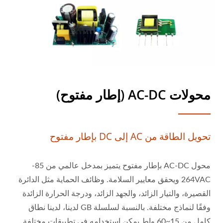
محولات AC-DC (إطار مفتوح)
تحويل الطاقة من AC إلى DC بإطار مفتوح
محول AC-DC بإطار مفتوح يتميز بمدخل عالمي من 85-
264VAC ويحقق معايير السلامة. وظائف الحماية مثل الدائرة
القصيرة، والتيار الزائد، والجهد الزائد، ودرجة الحرارة الزائدة
وفقًا لنماذج مختلفة. بالنسبة لسلسلة GB لدينا، لدينا نطاق
كامل من 15~60 واط يمكن استخدامه في تطبيقات مختلفة