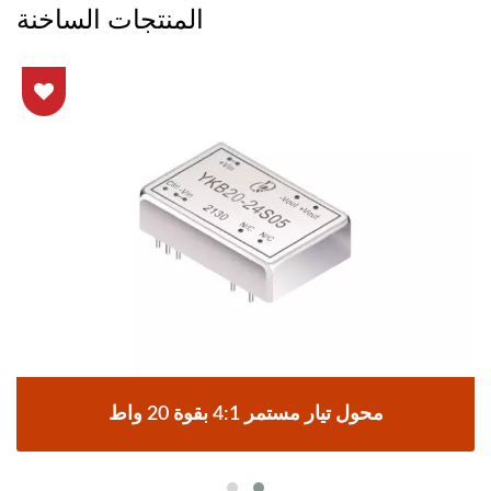
المنتجات الساخنة
محول تيار مستمر 4:1 بقوة 20 واط