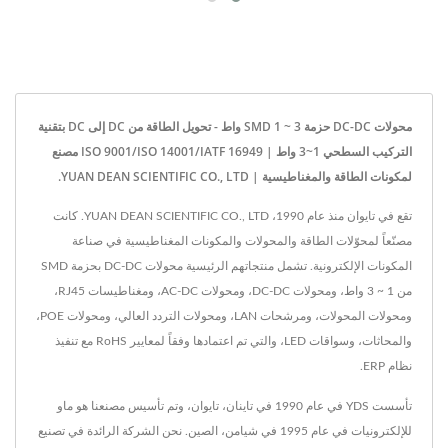
محولات DC-DC حزمة SMD 1 ~ 3 واط - تحويل الطاقة من DC إلى DC بتقنية
التركيب السطحي 1~3 واط | ISO 9001/ISO 14001/IATF 16949 مصنع
لمكونات الطاقة والمغناطيسية | YUAN DEAN SCIENTIFIC CO., LTD.
تقع في تايوان منذ عام 1990، YUAN DEAN SCIENTIFIC CO., LTD. كانت
مصنّعاً لمحوّلات الطاقة والمحولات والمكونات المغناطيسية في صناعة
المكونات الإلكترونية. تشمل منتجاتهم الرئيسية محولات DC-DC بحزمة SMD
من 1 ~ 3 واط، ومحولات DC-DC، ومحولات AC-DC، ومغناطيسات RJ45،
ومحولات المحولات، ومرشحات LAN، ومحولات التردد العالي، ومحولات POE،
والمحاثات، وسواقات LED، والتي تم اعتمادها وفقاً لمعايير RoHS مع تنفيذ
نظام ERP.
تأسست YDS في عام 1990 في تاينان، تايوان، وتم تأسيس مصنعنا هو ماو
للإلكترونيات في عام 1995 في شيامن، الصين. نحن الشركة الرائدة في تصنيع