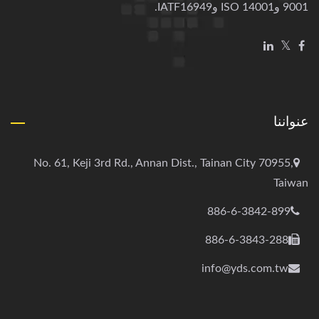
9001 وISO 14001 وIATF16949.
عنواننا
No. 61, Keji 3rd Rd., Annan Dist., Tainan City 70955,
Taiwan
886-6-3842-899
886-6-3843-288
info@yds.com.tw