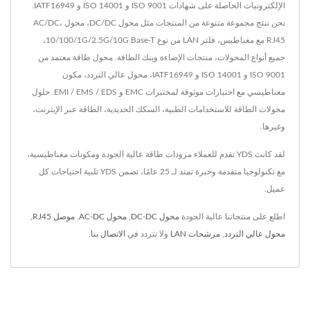
الإلكترونيات الحاصلة على شهادات ISO 9001 و ISO 14001 و IATF16949.
نحن ننتج مجموعة متنوعة من المنتجات مثل محول DC/DC، محول AC/DC،
RJ45 مع مغناطيس، فلتر LAN من نوع 10/100/1G/2.5G/10G Base-T،
جميع أنواع المحولات، منتجات الإضاءة وبنك الطاقة. محول طاقة معتمد من
ISO 9001 و ISO 14001 و IATF16949، محول عالي التردد، مكون
مغناطيسي مع اختبارات موثوقة لمختبرات EMC و EMI / EMS / EDS. حلول
محولات الطاقة للاستخدامات الطبية، السكك الحديدية، الطاقة عبر الإيثرنت،
وغيرها.
لقد كانت YDS تقدم للعملاء مزودات طاقة عالية الجودة ومكونات مغناطيسية،
مع تكنولوجيا متقدمة وخبرة تمتد لـ 25 عامًا، تضمن YDS تلبية احتياجات كل
عميل.
اطلع على منتجاتنا عالية الجودة
محول DC-DC
,
محول AC-DC
,
موصل RJ45
,
محول عالي التردد
,
مرشحات LAN
ولا تتردد في
الاتصال بنا
.