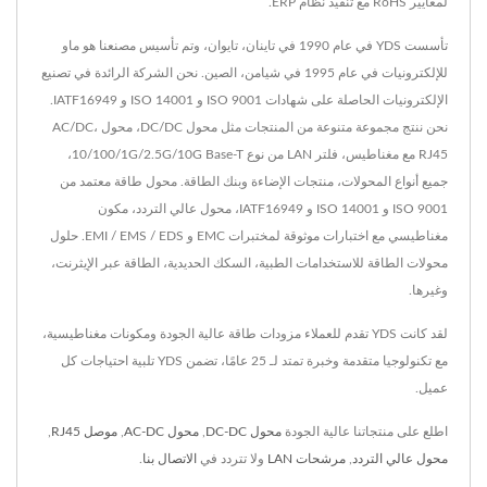
لمعايير RoHS مع تنفيذ نظام ERP.
تأسست YDS في عام 1990 في تاينان، تايوان، وتم تأسيس مصنعنا هو ماو
للإلكترونيات في عام 1995 في شيامن، الصين. نحن الشركة الرائدة في تصنيع
الإلكترونيات الحاصلة على شهادات ISO 9001 و ISO 14001 و IATF16949.
نحن ننتج مجموعة متنوعة من المنتجات مثل محول DC/DC، محول AC/DC،
RJ45 مع مغناطيس، فلتر LAN من نوع 10/100/1G/2.5G/10G Base-T،
جميع أنواع المحولات، منتجات الإضاءة وبنك الطاقة. محول طاقة معتمد من
ISO 9001 و ISO 14001 و IATF16949، محول عالي التردد، مكون
مغناطيسي مع اختبارات موثوقة لمختبرات EMC و EMI / EMS / EDS. حلول
محولات الطاقة للاستخدامات الطبية، السكك الحديدية، الطاقة عبر الإيثرنت،
وغيرها.
لقد كانت YDS تقدم للعملاء مزودات طاقة عالية الجودة ومكونات مغناطيسية،
مع تكنولوجيا متقدمة وخبرة تمتد لـ 25 عامًا، تضمن YDS تلبية احتياجات كل
عميل.
اطلع على منتجاتنا عالية الجودة
محول DC-DC
,
محول AC-DC
,
موصل RJ45
,
محول عالي التردد
,
مرشحات LAN
ولا تتردد في
الاتصال بنا
.