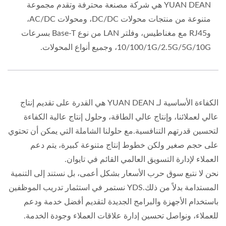
YUAN DEAN هي شركة مصنعة محترفة وتقدم مجموعة
متنوعة من منتجات محولات DC/DC، ومحولات AC/DC،
وRJ45 مع مغناطيس، وفلتر LAN من نوع Base-T بسرعات
10/100/1G/2.5G/5G/10G، وجميع أنواع المحولات.
الكفاءة الأساسية لـ YUAN DEAN هي القدرة على تقديم إنتاج
عالي لعملائنا، وإنتاج عالي الطاقة، وحلول إنتاج عالية الكفاءة
لتحسين قدرتهم التنافسية.مع حلولنا الشاملة التي يمكن أن تحتوي
على حجم صغير ولكن خطوط إنتاج متنوعة كبيرة، يتم دعم
العملاء لإدارة التسويق العالمي القائم في تايوان.
نحن لا نتبع سوق حرب الأسعار بشكل أعمى، بل نستند إلى التنمية
المستدامة بدلاً من ذلك.YDS نستمر في استثمار تدريب الموظفين
باستخدام الأجهزة والبرامج الجديدة لتقديم أفضل خدمة ودعم
للعملاء، ونواصل تحسين إدارة علاقات العملاء وجودة الخدمة.