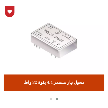
محول تيار مستمر 4:1 بقوة 20 واط