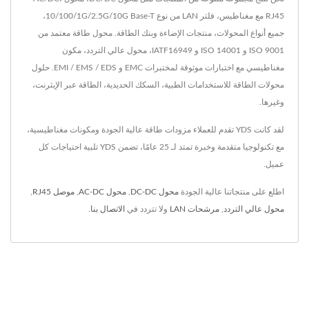
RJ45 مع مغناطيس، فلتر LAN من نوع 10/100/1G/2.5G/10G Base-T،
جميع أنواع المحولات، منتجات الإضاءة وبنك الطاقة. محول طاقة معتمد من
ISO 9001 و ISO 14001 و IATF16949، محول عالي التردد، مكون
مغناطيسي مع اختبارات موثوقة لمختبرات EMC و EMI / EMS / EDS. حلول
محولات الطاقة للاستخدامات الطبية، السكك الحديدية، الطاقة عبر الإيثرنت،
وغيرها.
لقد كانت YDS تقدم للعملاء مزودات طاقة عالية الجودة ومكونات مغناطيسية،
مع تكنولوجيا متقدمة وخبرة تمتد لـ 25 عامًا، تضمن YDS تلبية احتياجات كل
عميل.
اطلع على منتجاتنا عالية الجودة
محول DC-DC
,
محول AC-DC
,
موصل RJ45
,
محول عالي التردد
,
مرشحات LAN
ولا تتردد في
الاتصال بنا
.