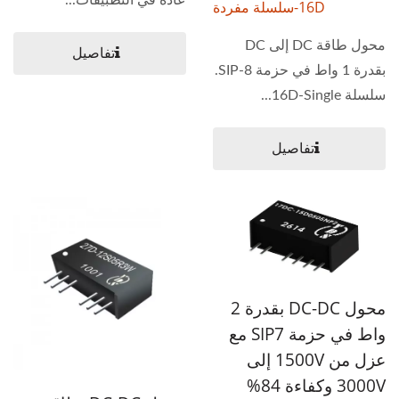
عادةً في التطبيقات...
16D-سلسلة مفردة
محول طاقة DC إلى DC
تفاصيل
بقدرة 1 واط في حزمة SIP-8.
سلسلة 16D-Single...
تفاصيل
محول DC-DC بقدرة 2
واط في حزمة SIP7 مع
عزل من 1500V إلى
3000V وكفاءة 84%