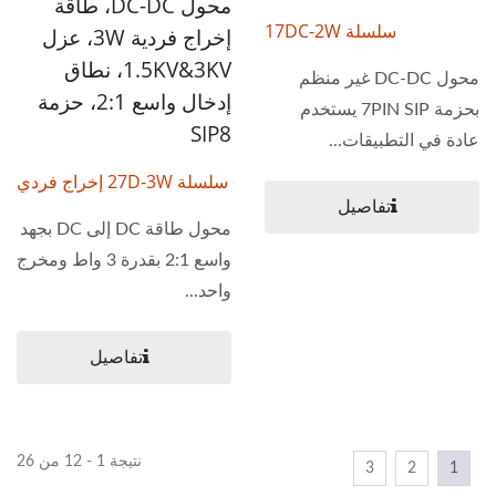
محول DC-DC، طاقة
سلسلة 17DC-2W
إخراج فردية 3W، عزل
1.5KV&3KV، نطاق
محول DC-DC غير منظم
إدخال واسع 2:1، حزمة
بحزمة 7PIN SIP يستخدم
SIP8
عادة في التطبيقات...
سلسلة 27D-3W إخراج فردي
تفاصيل
محول طاقة DC إلى DC بجهد
واسع 2:1 بقدرة 3 واط ومخرج
واحد...
تفاصيل
نتيجة 1 - 12 من 26
3
2
1