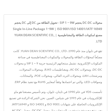
محولات DC-DC بحجم SIP 1 ~ 9W - تحويل الطاقة من DC إلى DC بحجم
Single In-Line Package 1~9W | ISO 9001/ISO 14001/IATF 16949
مصنع لمكونات الطاقة والمغناطيسية | YUAN DEAN SCIENTIFIC CO.,
LTD.
تقع في تايوان منذ عام 1990، YUAN DEAN SCIENTIFIC CO., LTD. كانت
مصنّعاً لمحوّلات الطاقة والمحولات والمكونات المغناطيسية في صناعة
المكونات الإلكترونية. تشمل منتجاتهم الرئيسية حزمة SIP 1 ~ 9 و محولات
DC-DC، ومحولات AC-DC، ومغناطيسات RJ45، ومحولات المحولات،
ومرشحات LAN، ومحولات التردد العالي، ومحولات POE، والمحاثات،
وسواقات LED، والتي تم اعتمادها وفقاً لمعايير RoHS مع تنفيذ نظام ERP.
تأسست YDS في عام 1990 في تاينان، تايوان، وتم تأسيس مصنعنا هو ماو
للإلكترونيات في عام 1995 في شيامن، الصين. نحن الشركة الرائدة في تصنيع
الإلكترونيات الحاصلة على شهادات ISO 9001 و ISO 14001 و IATF16949.
نحن ننتج مجموعة متنوعة من المنتجات مثل محول DC/DC، محول AC/DC،