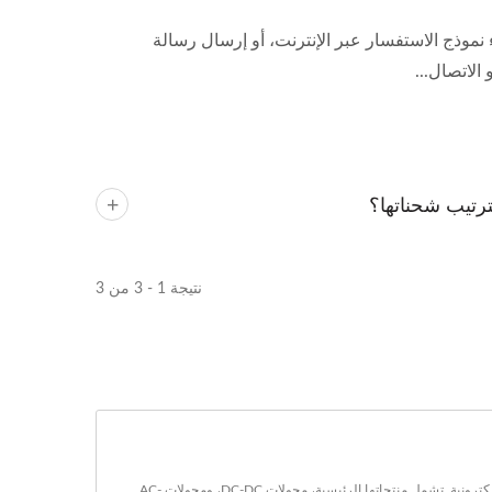
نموذج الاستفسار عبر الإنترنت، أو إرسال رسالة
 الاتصال...
نتيجة 1 - 3 من 3
مقرها في تايوان منذ عام 1990، YUAN DEAN SCIENTIFIC CO., LTD. كانت مصنّعاً لمحوّلات الطاقة، والمحولات، والمكونات المغناطيسية في صناعة المكونات الإلكترونية. تشمل منتجاتها الرئيسية، محولات DC-DC، ومحولات AC-