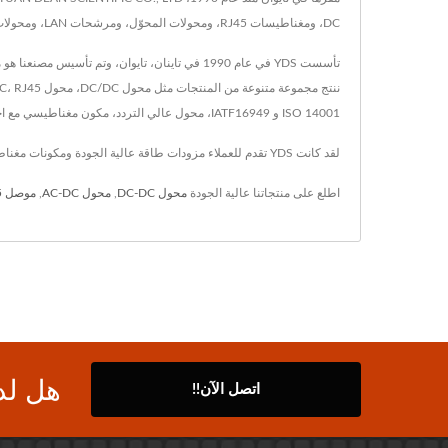
DC، ومغناطيسات RJ45، ومحولات المحوّل، ومرشحات LAN، ومحولات التردد العالي، ومحولات POE، والمحاثات، وسواقات LED، والتي تم اعتمادها وفقاً لمعايير RoHS مع تنفيذ نظام ERP.
ISO 14001 و IATF16949، محول عالي التردد، مكون مغناطيسي مع اختبارات موثوقة لمختبرات EMC و EMI / EMS / EDS. حلول محولات الطاقة للاستخدامات الطبية، السكك الحديدية، الطاقة عبر الإيثرنت، وغيرها.
لقد كانت YDS تقدم للعملاء مزودات طاقة عالية الجودة ومكونات مغناطيسية، مع تكنولوجيا متقدمة وخبرة تمتد لـ 25 عامًا، تضمن YDS تلبية احتياجات كل عميل.
اطلع على منتجاتنا عالية الجودة
محول DC-DC
,
محول AC-DC
,
موصل RJ45
هل لد
اتصل الآن!!