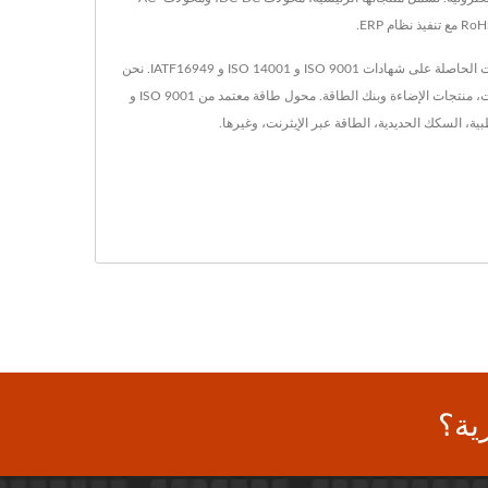
تأسست YDS في عام 1990 في تاينان، تايوان، وتم تأسيس مصنعنا هو ماو للإلكترونيات في عام 1995 في شيامن، الصين. نحن الشركة الرائدة في تصنيع الإلكترونيات الحاصلة على شهادات ISO 9001 و ISO 14001 و IATF16949. نحن
ننتج مجموعة متنوعة من المنتجات مثل محول DC/DC، محول AC/DC، RJ45 مع مغناطيس، فلتر LAN من نوع 10/100/1G/2.5G/10G Base-T، جميع أنواع المحولات، منتجات الإضاءة وبنك الطاقة. محول طاقة معتمد من ISO 9001 و
ية؟