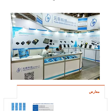
معارض