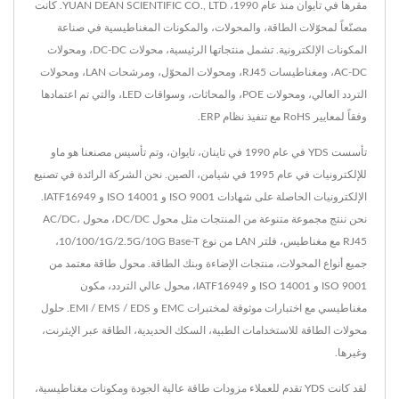
مقرها في تايوان منذ عام 1990، YUAN DEAN SCIENTIFIC CO., LTD. كانت
مصنّعاً لمحوّلات الطاقة، والمحولات، والمكونات المغناطيسية في صناعة
المكونات الإلكترونية. تشمل منتجاتها الرئيسية، محولات DC-DC، ومحولات
AC-DC، ومغناطيسات RJ45، ومحولات المحوّل، ومرشحات LAN، ومحولات
التردد العالي، ومحولات POE، والمحاثات، وسواقات LED، والتي تم اعتمادها
وفقاً لمعايير RoHS مع تنفيذ نظام ERP.
تأسست YDS في عام 1990 في تاينان، تايوان، وتم تأسيس مصنعنا هو ماو
للإلكترونيات في عام 1995 في شيامن، الصين. نحن الشركة الرائدة في تصنيع
الإلكترونيات الحاصلة على شهادات ISO 9001 و ISO 14001 و IATF16949.
نحن ننتج مجموعة متنوعة من المنتجات مثل محول DC/DC، محول AC/DC،
RJ45 مع مغناطيس، فلتر LAN من نوع 10/100/1G/2.5G/10G Base-T،
جميع أنواع المحولات، منتجات الإضاءة وبنك الطاقة. محول طاقة معتمد من
ISO 9001 و ISO 14001 و IATF16949، محول عالي التردد، مكون
مغناطيسي مع اختبارات موثوقة لمختبرات EMC و EMI / EMS / EDS. حلول
محولات الطاقة للاستخدامات الطبية، السكك الحديدية، الطاقة عبر الإيثرنت،
وغيرها.
لقد كانت YDS تقدم للعملاء مزودات طاقة عالية الجودة ومكونات مغناطيسية،