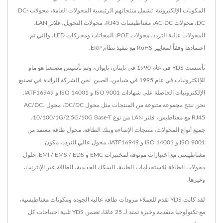
المكونات الإلكترونية. تشمل منتجاتهم الرئيسية المحولات العامة، محولات DC-
DC، محولات AC-DC، مغناطيسات RJ45، محولات التحويل، فلاتر LAN،
المحولات عالية التردد، محولات POE، المحاثات ومحركات LED، والتي تم
اعتمادها وفقاً لمعايير RoHS مع تنفيذ نظام ERP.
تأسست YDS في عام 1990 في تاينان، تايوان، وتم تأسيس مصنعنا هو ماو
للإلكترونيات في عام 1995 في شيامن، الصين. نحن الشركة الرائدة في تصنيع
الإلكترونيات الحاصلة على شهادات ISO 9001 و ISO 14001 و IATF16949.
نحن ننتج مجموعة متنوعة من المنتجات مثل محول DC/DC، محول AC/DC،
RJ45 مع مغناطيس، فلتر LAN من نوع 10/100/1G/2.5G/10G Base-T،
جميع أنواع المحولات، منتجات الإضاءة وبنك الطاقة. محول طاقة معتمد من
ISO 9001 و ISO 14001 و IATF16949، محول عالي التردد، مكون
مغناطيسي مع اختبارات موثوقة لمختبرات EMC و EMI / EMS / EDS. حلول
محولات الطاقة للاستخدامات الطبية، السكك الحديدية، الطاقة عبر الإيثرنت،
وغيرها.
لقد كانت YDS تقدم للعملاء مزودات طاقة عالية الجودة ومكونات مغناطيسية،
مع تكنولوجيا متقدمة وخبرة تمتد لـ 25 عامًا، تضمن YDS تلبية احتياجات كل