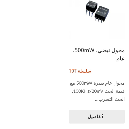
محول نبضي، 500mW،
عام
سلسلة 10T
محول عام بقدرة 500mW مع
قيمة الحث 100KHz/20mV.
الحث التسرب...
تفاصيل