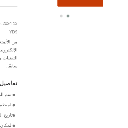
13 Sep, 2024
YDS
من الأتمت
التقنيات 
سابقًا.
تفاصيل
اسم المعرض: 24
المنظم:
تاريخ العرض: /12
المكان