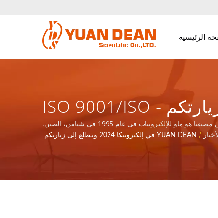
حة الرئيسية
YUAN DEAN في 2024 الكترونيكا ونتطلع لزيارتكم - ISO 9001/ISO
14001/IATF 16949 مصنع لمكونات الطاقة والمغناطيسية | YUAN DEAN
انضم إلينا في القاعة A4 551/6 من 12 إلى 15 نوفمبر 2024 في ميونيخ، ألمانيا | YDS تأسست في عام 1990 في تاينان، تايوان، وتم تأسيس مصنعنا هو ماو للإلكترونيات في عام 1995 في شيامن، الصين.
ادات ISO 9001 وISO 14001 وIATF16949.
أخبار
/
YUAN DEAN في إلكترونيكا 2024 ونتطلع إلى زيارتكم
SCIENTIFIC CO., LTD.