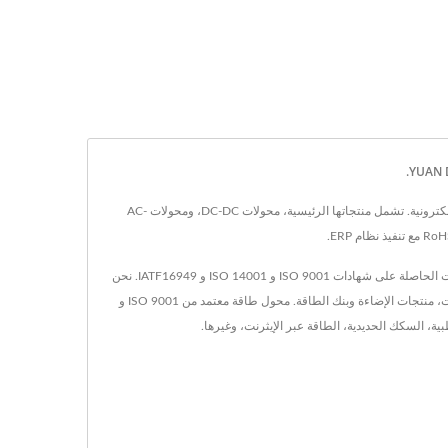
مقرها في تايوان منذ عام 1990، YUAN DEAN SCIENTIFIC CO., LTD. كانت مصنّعاً لمحوّلات الطاقة، والمحولات، والمكونات المغناطيسية في صناعة المكونات الإلكترونية. تشمل منتجاتها الرئيسية، محولات DC-DC، ومحولات AC-
تأسست YDS في عام 1990 في تاينان، تايوان، وتم تأسيس مصنعنا هو ماو للإلكترونيات في عام 1995 في شيامن، الصين. نحن الشركة الرائدة في تصنيع الإلكترونيات الحاصلة على شهادات ISO 9001 و ISO 14001 و IATF16949. نحن
ننتج مجموعة متنوعة من المنتجات مثل محول DC/DC، محول AC/DC، RJ45 مع مغناطيس، فلتر LAN من نوع 10/100/1G/2.5G/10G Base-T، جميع أنواع المحولات، منتجات الإضاءة وبنك الطاقة. محول طاقة معتمد من ISO 9001 و