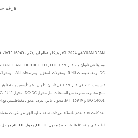
رقم جناحنا 551/6 
YUAN DEAN في 2024 الكترونيكا ونتطلع لزيارتكم - ISO 9001/ISO 14001/IATF 16949 مصنع لمكونات الطاقة والمغناطيسية | YUAN DEAN SCIENTIFIC CO., LTD.
DC، ومغناطيسات RJ45، ومحولات المحوّل، ومرشحات LAN، ومحولات التردد العالي، ومحولات POE، والمحاثات، وسواقات LED، والتي تم اعتمادها وفقاً لمعايير RoHS مع تنفيذ نظام ERP.
ISO 14001 و IATF16949، محول عالي التردد، مكون مغناطيسي مع اختبارات موثوقة لمختبرات EMC و EMI / EMS / EDS. حلول محولات الطاقة للاستخدامات الطبية، السكك الحديدية، الطاقة عبر الإيثرنت، وغيرها.
لقد كانت YDS تقدم للعملاء مزودات طاقة عالية الجودة ومكونات مغناطيسية، مع تكنولوجيا متقدمة وخبرة تمتد لـ 25 عامًا، تضمن YDS تلبية احتياجات كل عميل.
اطلع على منتجاتنا عالية الجودة
محول DC-DC
,
محول AC-DC
,
موصل RJ45