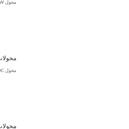
محول DC-DC 3~30W بحزمة DIP. جميع سلسلة منتجات الحزمة DIP تتوافق...
محولات DC-DC بحزمة  1" 5~60W
محول DC-DC بقوة 5~60 واط مع حزمة DIP بحجم 2" × 1". جميع سلسلة...
محولات DC-DC بحزمة نصف طوبة