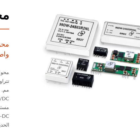
محو
واط
الحديد