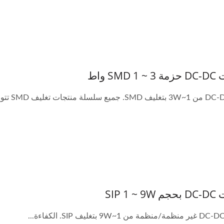
 تيار مستمر نصف بريك
واط
SM واط
SIP 1 