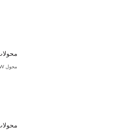
محولات DC-DC بحجم 1.25" × 0.8" 3~25W 
محول DC-DC 3~25W بحزمة DIP. جميع سلسلة منتجات الحزمة DIP تتوافق...
محولات DC-DC بحزمة  1" 3~30W