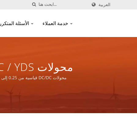
العربية
خدمة العملاء
الأسئلة المتكررة
محولات DC/DC قياسية من 0.25 إلى 100 واط مع حزمة تركيب سطحي وثقب مرور / YDS - تقديم حل شامل لتطبيقات الشبكات الاتصالية والمكونات المغناطيسية ومنتجات الطاقة.