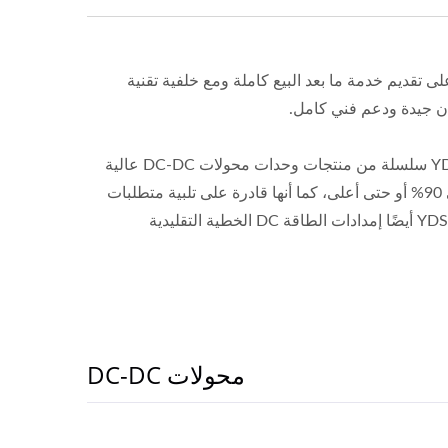
ة تصميم مستقلة، قادر على تقديم خدمة ما بعد البيع كاملة ومع خلفية تقنية
في السنوات الأخيرة، مع ارتفاع متطلبات الأداء لمنتجات إمداد الطاقة، طورت YDS سلسلة من منتجات وحدات محولات DC-DC عالية
الكفاءة استنادًا إلى التيار الرئيسي لتقنية الطاقة المتغيرة، حيث تصل الكفاءة إلى 90% أو حتى أعلى، كما أنها قادرة على تلبية متطلبات
الطاقة الخضراء. بالإضافة إلى إمدادات الطاقة DC المتغيرة عالية الكفاءة، تقدم YDS أيضًا إمدادات الطاقة DC الخطية التقليدية
محولات DC-DC