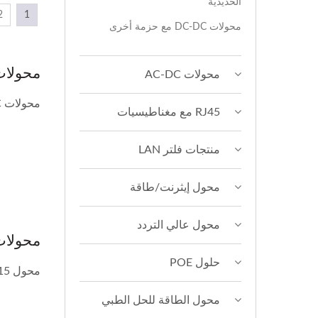
الحديدية
2
1
محولات DC-DC مع حزمة أخرى
محولات DC-DC بنطاق إدخال ع
محولات AC-DC
محولات DC-DC ذات نطاق إدخال عريض 8:1 تحصل على نطاق الطاقة...
RJ45 مع مغناطيسيات
منتجات فلتر LAN
محول إيثرنت/طاقة
محول عالي التردد
محولات DC-DC بحجم مضغوط 
حلول POE
محول DC-DC 10~15 واط - سلسلة YTB بحجم مضغوط يبلغ 24.3 × 14.3 × 9.8 مم...
محول الطاقة للحل الطبي