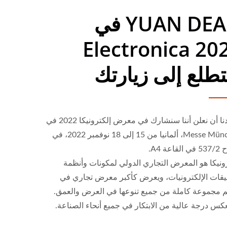
YUAN DEAN في
2022 Electronica
تطلع إلى زيارتك
يسعدنا أن نعلن أننا سنشارك في معرض إلكترونيكا 2022 في
Messe München، ألمانيا من 15 إلى 18 نوفمبر 2022، في
قاعة A4.
ونيكا هو المعرض التجاري الدولي لمكونات وأنظمة
يقات الإلكترونيات، ويعرض كأكبر معرض تجاري في
لم مجموعة كاملة من جميع تنوعها في العرض والعمق.
عكس درجة عالية من الابتكار في جميع أنحاء الصناعة.
محول تيار مستمر 4:1 بقوة 20
محول تيار مستمر نصف بريك