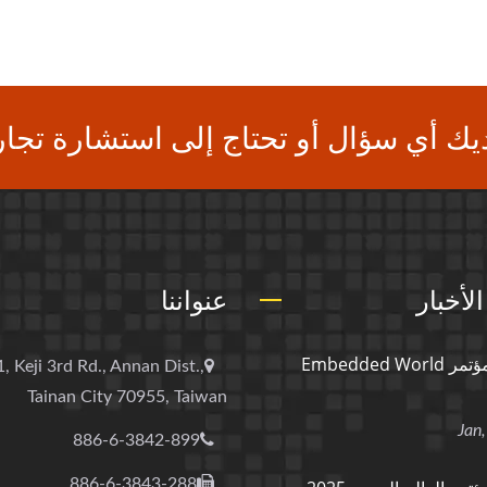
يك أي سؤال أو تحتاج إلى استشارة تجار
لأخبار
عنواننا
معرض ومؤتمر Embedded World
, Keji 3rd Rd., Annan Dist.,
Tainan City 70955, Taiwan
886-6-3842-899
886-6-3843-288