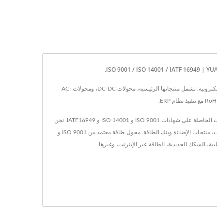
مقرها في تايوان منذ عام 1990، YUAN DEAN SCIENTIFIC CO., LTD. كانت مصنّعاً لمحوّلات الطاقة، والمحولات، والمكونات المغناطيسية في صناعة المكونات الإلكترونية. تشمل منتجاتها الرئيسية، محولات DC-DC، ومحولات AC-
تأسست YDS في عام 1990 في تاينان، تايوان، وتم تأسيس مصنعنا هو ماو للإلكترونيات في عام 1995 في شيامن، الصين. نحن الشركة الرائدة في تصنيع الإلكترونيات الحاصلة على شهادات ISO 9001 و ISO 14001 و IATF16949. نحن
ننتج مجموعة متنوعة من المنتجات مثل محول DC/DC، محول AC/DC، RJ45 مع مغناطيس، فلتر LAN من نوع 10/100/1G/2.5G/10G Base-T، جميع أنواع المحولات، منتجات الإضاءة وبنك الطاقة. محول طاقة معتمد من ISO 9001 و