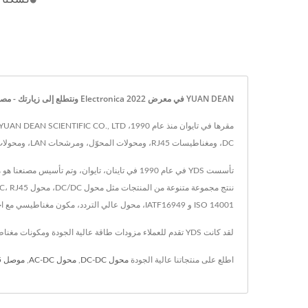
YUAN DEAN في معرض 2022 Electronica ونتطلع إلى زيارتك - مصنع مكونات إمداد الطاقة والمغناطيسية معتمد وفقًا لمعايير ISO 9001 / ISO 14001 / IATF 16949 | YUAN DEAN SCIENTIFIC CO., LTD.
DC، ومغناطيسات RJ45، ومحولات المحوّل، ومرشحات LAN، ومحولات التردد العالي، ومحولات POE، والمحاثات، وسواقات LED، والتي تم اعتمادها وفقاً لمعايير RoHS مع تنفيذ نظام ERP.
ISO 14001 و IATF16949، محول عالي التردد، مكون مغناطيسي مع اختبارات موثوقة لمختبرات EMC و EMI / EMS / EDS. حلول محولات الطاقة للاستخدامات الطبية، السكك الحديدية، الطاقة عبر الإيثرنت، وغيرها.
لقد كانت YDS تقدم للعملاء مزودات طاقة عالية الجودة ومكونات مغناطيسية، مع تكنولوجيا متقدمة وخبرة تمتد لـ 25 عامًا، تضمن YDS تلبية احتياجات كل عميل.
اطلع على منتجاتنا عالية الجودة
محول DC-DC
,
محول AC-DC
,
موصل RJ45