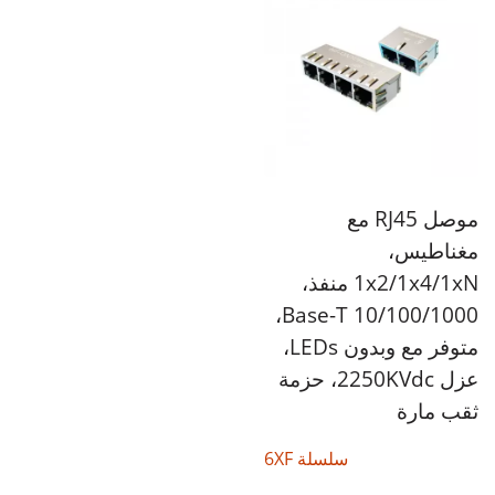
موصل RJ45 مع
مغناطيس،
1x2/1x4/1xN منفذ،
10/100/1000 Base-T،
متوفر مع وبدون LEDs،
عزل 2250KVdc، حزمة
ثقب مارة
سلسلة 6XF