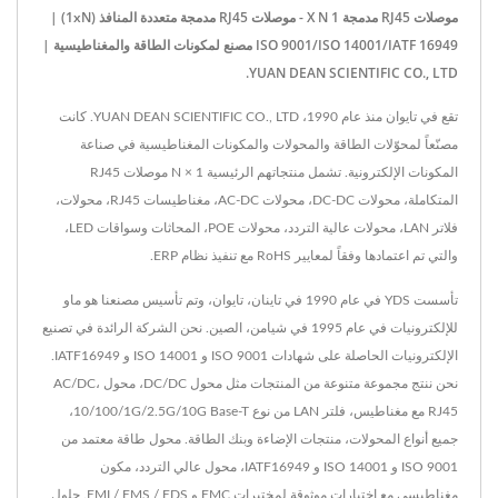
موصلات RJ45 مدمجة 1 X N - موصلات RJ45 مدمجة متعددة المنافذ (1xN) |
ISO 9001/ISO 14001/IATF 16949 مصنع لمكونات الطاقة والمغناطيسية |
YUAN DEAN SCIENTIFIC CO., LTD.
تقع في تايوان منذ عام 1990، YUAN DEAN SCIENTIFIC CO., LTD. كانت
مصنّعاً لمحوّلات الطاقة والمحولات والمكونات المغناطيسية في صناعة
المكونات الإلكترونية. تشمل منتجاتهم الرئيسية 1 × N موصلات RJ45
المتكاملة، محولات DC-DC، محولات AC-DC، مغناطيسات RJ45، محولات،
فلاتر LAN، محولات عالية التردد، محولات POE، المحاثات وسواقات LED،
والتي تم اعتمادها وفقاً لمعايير RoHS مع تنفيذ نظام ERP.
تأسست YDS في عام 1990 في تاينان، تايوان، وتم تأسيس مصنعنا هو ماو
للإلكترونيات في عام 1995 في شيامن، الصين. نحن الشركة الرائدة في تصنيع
الإلكترونيات الحاصلة على شهادات ISO 9001 و ISO 14001 و IATF16949.
نحن ننتج مجموعة متنوعة من المنتجات مثل محول DC/DC، محول AC/DC،
RJ45 مع مغناطيس، فلتر LAN من نوع 10/100/1G/2.5G/10G Base-T،
جميع أنواع المحولات، منتجات الإضاءة وبنك الطاقة. محول طاقة معتمد من
ISO 9001 و ISO 14001 و IATF16949، محول عالي التردد، مكون
مغناطيسي مع اختبارات موثوقة لمختبرات EMC و EMI / EMS / EDS. حلول