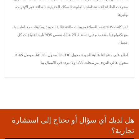
محولات الطاقة للاستخدامات الطبية، السكك الحديدية، الطاقة عبر الإيثرنت،
وغيرها.
لقد كانت YDS تقدم للعملاء مزودات طاقة عالية الجودة ومكونات مغناطيسية،
مع تكنولوجيا متقدمة وخبرة تمتد لـ 25 عامًا، تضمن YDS تلبية احتياجات كل
عميل.
اطلع على منتجاتنا عالية الجودة
محول DC-DC
,
محول AC-DC
,
موصل RJ45
,
محول عالي التردد
,
مرشحات LAN
ولا تتردد في
الاتصال بنا
.
هل لديك أي سؤال أو تحتاج إلى استشارة
تجارية؟