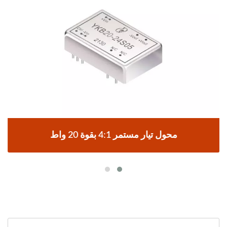
محول تيار مستمر 4:1 بقوة 20 واط