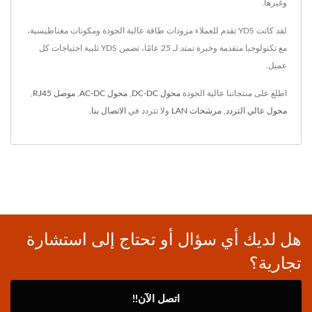
وغيرها.
لقد كانت YDS تقدم للعملاء مزودات طاقة عالية الجودة ومكونات مغناطيسية،
مع تكنولوجيا متقدمة وخبرة تمتد لـ 25 عامًا، تضمن YDS تلبية احتياجات كل
عميل.
اطلع على منتجاتنا عالية الجودة
محول DC-DC
,
محول AC-DC
,
موصل RJ45
,
محول عالي التردد
,
مرشحات LAN
ولا تتردد في
الاتصال بنا
.
هل لديك أي سؤال أو تحتاج إلى استشارة
تجارية؟
اتصل الآن!!