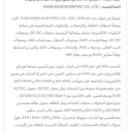
المغناطيسية | YUAN DEAN SCIENTIFIC CO., LTD.
مقرها في تايوان منذ عام 1990، YUAN DEAN SCIENTIFIC CO., LTD. كانت
مصنّعاً لمحوّلات الطاقة، والمحولات، والمكونات المغناطيسية في صناعة
المكونات الإلكترونية. تشمل منتجاتها الرئيسية، محولات DC-DC، ومحولات
AC-DC، ومغناطيسات RJ45، ومحولات المحوّل، ومرشحات LAN، ومحولات
التردد العالي، ومحولات POE، والمحاثات، وسواقات LED، والتي تم اعتمادها
وفقاً لمعايير RoHS مع تنفيذ نظام ERP.
تأسست YDS في عام 1990 في تاينان، تايوان، وتم تأسيس مصنعنا هو ماو
للإلكترونيات في عام 1995 في شيامن، الصين. نحن الشركة الرائدة في تصنيع
الإلكترونيات الحاصلة على شهادات ISO 9001 و ISO 14001 و IATF16949.
نحن ننتج مجموعة متنوعة من المنتجات مثل محول DC/DC، محول AC/DC،
RJ45 مع مغناطيس، فلتر LAN من نوع 10/100/1G/2.5G/10G Base-T،
جميع أنواع المحولات، منتجات الإضاءة وبنك الطاقة. محول طاقة معتمد من
ISO 9001 و ISO 14001 و IATF16949، محول عالي التردد، مكون
مغناطيسي مع اختبارات موثوقة لمختبرات EMC و EMI / EMS / EDS. حلول
محولات الطاقة للاستخدامات الطبية، السكك الحديدية، الطاقة عبر الإيثرنت،