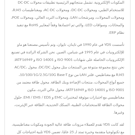
المكونات الإلكترونية. تشمل منتجاتهم الرئيسية تطبيقات محولات DC-DC
للاستخدام الطبي، ومحولات DC-DC، ومحولات AC-DC، ومغناطيسات RJ45،
ومحولات المحولات، ومرشحات LAN، ومحولات التردد العالي، ومحولات POE،
والمحاثات، وسواقات LED، والتي تم اعتمادها وفقاً لمعايير RoHS مع تنفيذ
نظام ERP.
تأسست YDS في عام 1990 في تاينان، تايوان، وتم تأسيس مصنعنا هو ماو
للإلكترونيات في عام 1995 في شيامن، الصين. نحن الشركة الرائدة في تصنيع
الإلكترونيات الحاصلة على شهادات ISO 9001 و ISO 14001 و IATF16949.
نحن ننتج مجموعة متنوعة من المنتجات مثل محول DC/DC، محول AC/DC،
RJ45 مع مغناطيس، فلتر LAN من نوع 10/100/1G/2.5G/10G Base-T،
جميع أنواع المحولات، منتجات الإضاءة وبنك الطاقة. محول طاقة معتمد من
ISO 9001 و ISO 14001 و IATF16949، محول عالي التردد، مكون
مغناطيسي مع اختبارات موثوقة لمختبرات EMC و EMI / EMS / EDS. حلول
محولات الطاقة للاستخدامات الطبية، السكك الحديدية، الطاقة عبر الإيثرنت،
وغيرها.
لقد كانت YDS تقدم للعملاء مزودات طاقة عالية الجودة ومكونات مغناطيسية،
مع تكنولوجيا متقدمة وخبرة تمتد لـ 25 عامًا، تضمن YDS تلبية احتياجات كل