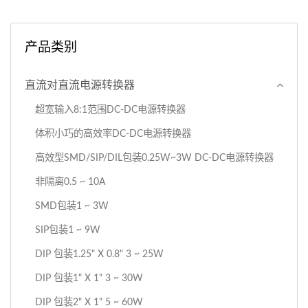
求。 这款10W高效率DC-
产品客制化，售后提供产品
DC转换器采用超小型DC-
3年保固。
产品类别
DC转换器设计，具备工业
级宽输入电压转换能力，属
直流对直流电源转换器
于微型DC-DC转换器，适
用于空间受限应用。产品为
超宽输入8:1范围DC-DC电源转换器
节省空间的DC...
体积小巧的高效率DC-DC电源转换器
高效型SMD/SIP/DIL包装0.25W~3W DC-DC电源转换器
非隔离0.5 ~ 10A
SMD包装1 ~ 3W
SIP包装1 ~ 9W
DIP 包装1.25" X 0.8" 3 ~ 25W
DIP 包装1" X 1" 3 ~ 30W
DIP 包装2" X 1" 5 ~ 60W