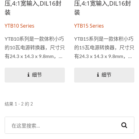
压,4:1宽输入,DIL16封
压,4:1宽输入,DIL16封
装
装
YTB10 Series
YTB15 Series
YTB10系列是一款体积小巧
YTB15系列是一款体积小巧
的10瓦电源转换器，尺寸只
的15瓦电源转换器，尺寸只
有24.3 x 14.3 x 9.8mm，可
有24.3 x 14.3 x 9.8mm，可
大幅节省空间，并且有9-
大幅节省空间，并且有9-
36V，18-75V的超宽输入电
36V，18-75V的超宽输入电
细节
细节
压范围。其性能不受尺寸的
压范围。其性能不受尺寸的
限制，效率高达88％。 满
限制，效率高达90％。 此
载条件下的工作温度最高为
型号产品可以满足对具有高
结果 1 - 2 的 2
77°C，50％负载下的最高
功率密度的空间关键项目的
工作温度为91°C。此型号
需求。 元册科技的直流对
产品可以满足对具有高功率
直流电源转换器产品皆符合
密度的空间关键项目的需
RoHS认证，并且可以接受