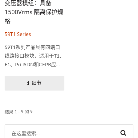
变压器模组：具备
1500Vrms 隔离保护规
格
59T1 Series
59T1系列产品具有四端口
线路接口模块，适用于T1、
E1、Pri ISDN和CEPR应
用。我们可以提供专为
T1/E1/CEPT应用而设计的
细节
变压器。 我们的高密度
T1/E1...
结果 1 - 9 的 9