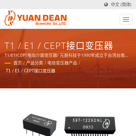
中文 (简体)
T1 / E1 / CEPT接口变压器
T1/E1/CEPT电信介面变压器/ 元册科技于1990年成立于台湾台南，
工厂禾茂电子则在1995年成立于中国厦门，我们是业界领先的电源
首页
/
产品分类
/
电信变压器产品
/
与磁性元件制造商并且拥有ISO 9001、ISO 14001和IATF16949 认
T1 / E1 / CEPT接口变压器
证。