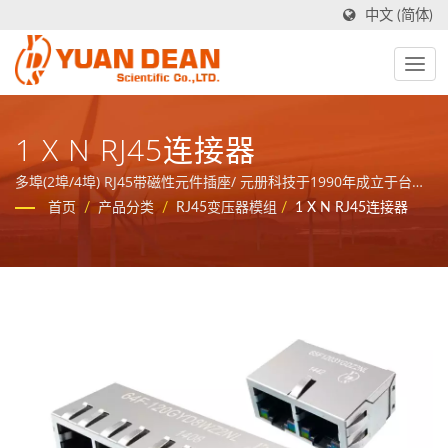
中文 (简体)
1 X N RJ45连接器
多埠(2埠/4埠) RJ45带磁性元件插座/ 元册科技于1990年成立于台湾
台南，工厂禾茂电子则在1995年成立于中国厦门，我们是业界领先
首页
/
产品分类
/
RJ45变压器模组
/
1 X N RJ45连接器
的电源与磁性元件制造商并且拥有ISO 9001、ISO 14001和
IATF16949 认证。