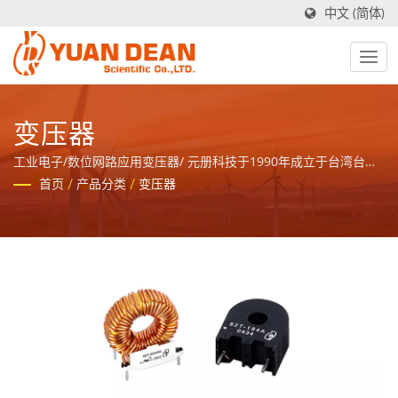
中文 (简体)
变压器
工业电子/数位网路应用变压器/ 元册科技于1990年成立于台湾台
南，工厂禾茂电子则在1995年成立于中国厦门，我们是业界领先的
首页
/
产品分类
/
变压器
电源与磁性元件制造商并且拥有ISO 9001、ISO 14001和IATF16949
认证。