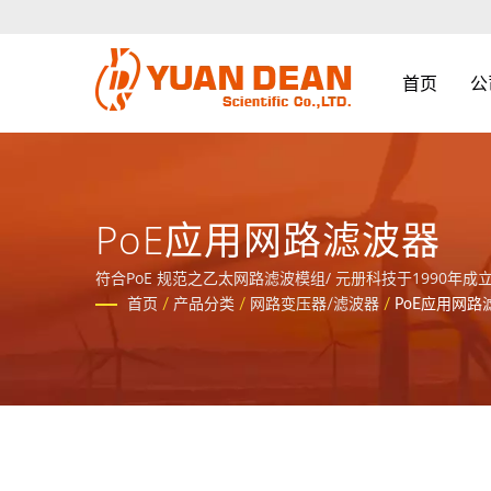
首页
公
PoE应用网路滤波器
符合PoE 规范之乙太网路滤波模组/ 元册科技于1990年成
和IATF16949 认证。
首页
/
产品分类
/
网路变压器/滤波器
/
PoE应用网路