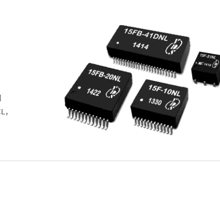
和
CL，