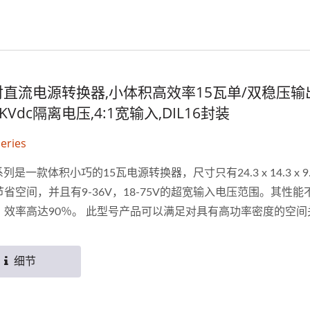
直流电源转换器,小体积高效率15瓦单/双稳压输
6KVdc隔离电压,4:1宽输入,DIL16封装
eries
系列是一款体积小巧的15瓦电源转换器，尺寸只有24.3 x 14.3 x 9
省空间，并且有9-36V，18-75V的超宽输入电压范围。其性能
，效率高达90％。 此型号产品可以满足对具有高功率密度的空间
求。 元册科技的直流对直流电源转换器产品皆符合RoHS认证，
品客制化，售后提供产品3年保固。
细节