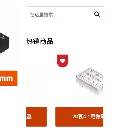
热销商品
器
20瓦4:1电源转换器