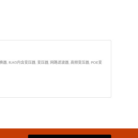
J45内含变压器, 变压器, 网路滤波器, 高频变压器, POE变