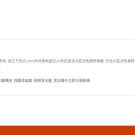
立于西元1990年并拥有超过25年的直流对直流电源转换器, 交流对直流电源转换器, R
.
变压器模组
,
网路滤波器
,
高频变压器
,
变压器
并
立即与我联络
.