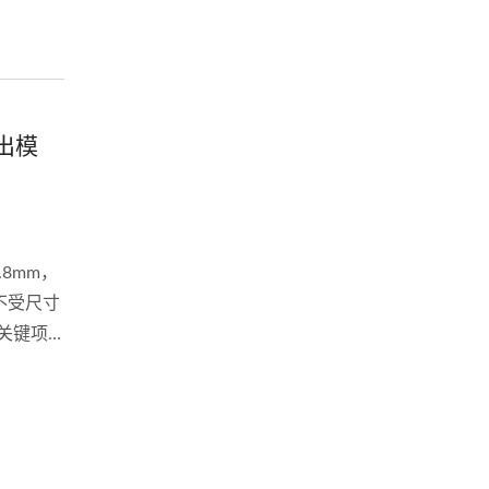
出模
.8mm，
不受尺寸
关键项
并且可以